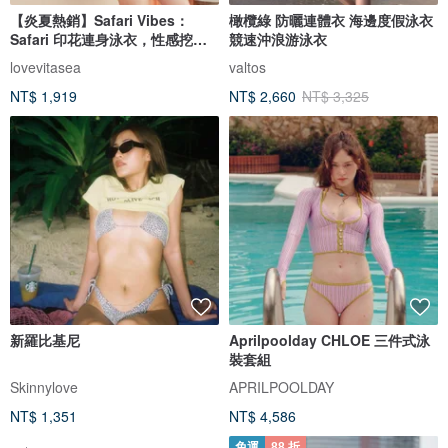
【炎夏熱銷】Safari Vibes：
橄欖綠 防曬連體衣 海邊度假泳衣
Safari 印花連身泳衣，性感挖空
競速沖浪游泳衣
設計
lovevitasea
valtos
NT$ 1,919
NT$ 2,660
NT$ 3,325
新羅比基尼
Aprilpoolday CHLOE 三件式泳
裝套組
Skinnylove
APRILPOOLDAY
NT$ 1,351
NT$ 4,586
免運
88 折