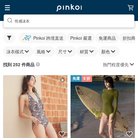
性感泳衣
Pinkoi 跨境直送
Pinkoi 嚴選
免運商品
折扣商
泳衣樣式
風格
尺寸
材質
顏色
熱門程度優先
找到 252 件商品
免運
8 折