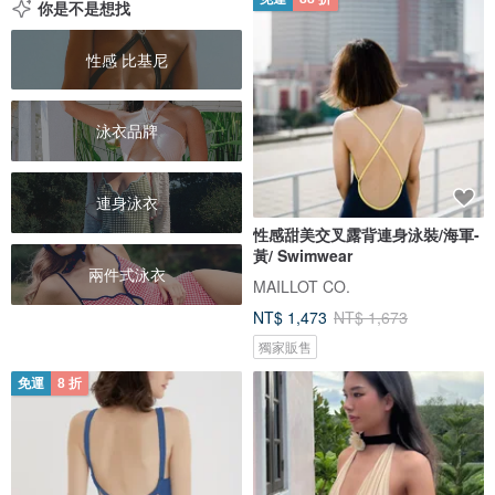
你是不是想找
性感 比基尼
泳衣品牌
連身泳衣
性感甜美交叉露背連身泳裝/海軍-
黃/ Swimwear
兩件式泳衣
MAILLOT CO.
NT$ 1,473
NT$ 1,673
獨家販售
免運
8 折