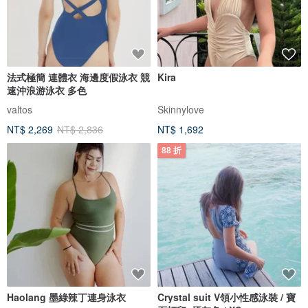
法式極簡 連體衣 海邊度假泳衣 競
Kira
速沖浪游泳衣 多色
valtos
Skinnylove
NT$ 2,269
NT$ 2,836
NT$ 1,692
88 折
Haolang 墨綠辣丁連身泳衣
Crystal suit V領小性感泳裝 / 寶