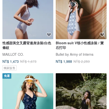
性感甜美交叉露背連身泳裝/白色
Bloom suit V領小性感泳裝 / 寶
條紋
石打印
MAILLOT CO.
Bullet by Army of Interns
NT$ 1,473
NT$ 1,673
NT$ 1,988
NT$ 2,259
獨家販售
免運