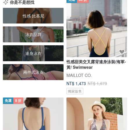
你是不是想找
性感 比基尼
泳衣品牌
連身泳衣
性感甜美交叉露背連身泳裝/海軍-
黃/ Swimwear
兩件式泳衣
MAILLOT CO.
NT$ 1,473
NT$ 1,673
獨家販售
免運
8 折