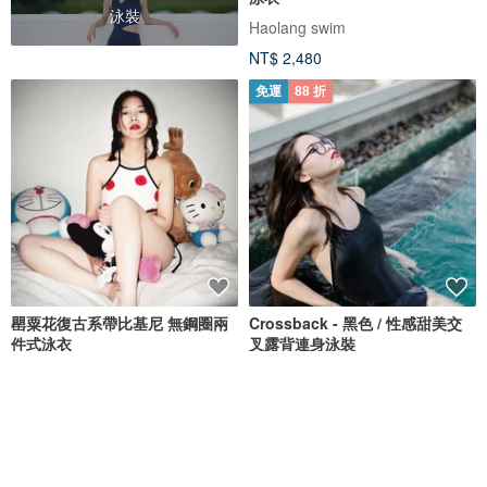
泳裝
Haolang swim
NT$ 2,480
免運
88 折
罌粟花復古系帶比基尼 無鋼圈兩
Crossback - 黑色 / 性感甜美交
件式泳衣
叉露背連身泳裝
insos
MAILLOT CO.
NT$ 1,213
NT$ 1,473
NT$ 1,673
獨家販售
免運
8 折