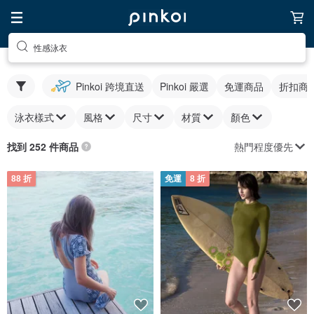
性感泳衣
Pinkoi 跨境直送
Pinkoi 嚴選
免運商品
折扣商
泳衣樣式
風格
尺寸
材質
顏色
熱門程度優先
找到 252 件商品
88 折
免運
8 折