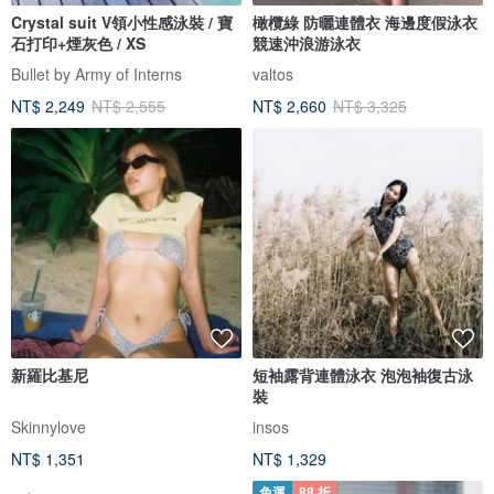
Crystal suit V領小性感泳裝 / 寶
橄欖綠 防曬連體衣 海邊度假泳衣
石打印+煙灰色 / XS
競速沖浪游泳衣
Bullet by Army of Interns
valtos
NT$ 2,249
NT$ 2,555
NT$ 2,660
NT$ 3,325
新羅比基尼
短袖露背連體泳衣 泡泡袖復古泳
裝
Skinnylove
insos
NT$ 1,351
NT$ 1,329
免運
88 折