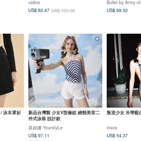
valtos
Bullet by Army of
US$ 69.32
US$ 82.47
US$ 103.08
黑色 / 泳衣罩衫
新品台灣製 少女V型條紋 繞頸美背二
叛逆少女 吊帶藍
件式泳裝 設計款
莫妮娜 YourstyLe
insos
US$ 97.11
US$ 54.37