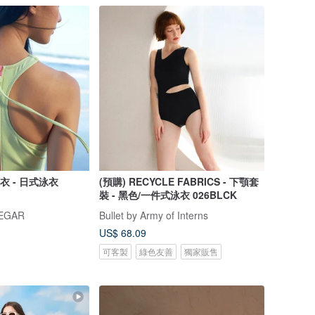
泳衣 - 日式泳衣
(預購) RECYCLE FABRICS - 下顎套
裝 - 黑色/一件式泳衣 026BLCK
NEGAR
Bullet by Army of Interns
US$ 68.09
可客製
綠色友善
獨家販售