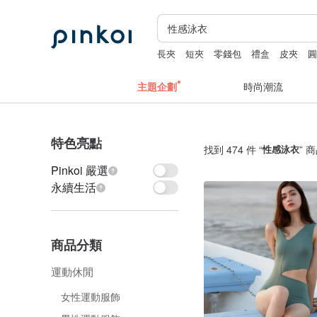
長夾
短夾
零錢包
禮盒
皮夾
主題企劃
時尚潮流
特色亮點
找到 474 件 “
性感泳衣
” 
Pinkoi 嚴選
永續生活
商品分類
運動休閒
女性運動服飾