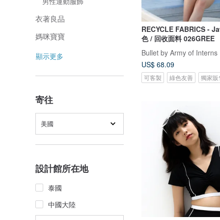
男性運動服飾
衣著良品
RECYCLE FABRICS - Jaw s
媽咪寶寶
色 / 回收面料 026GREE
Bullet by Army of Interns
顯示更多
US$ 68.09
可客製
綠色友善
獨家販
寄往
美國
設計館所在地
泰國
中國大陸