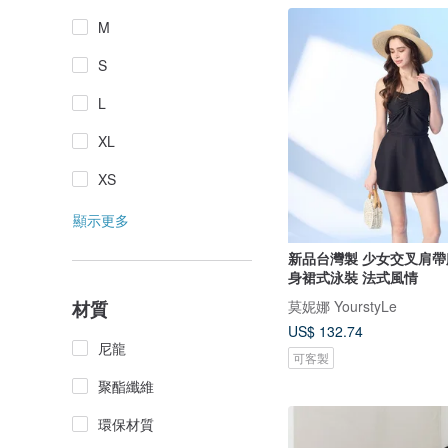
M
S
L
XL
XS
顯示更多
新品台灣製 少女交叉肩帶
身裙式泳裝 法式風情
莫妮娜 YourstyLe
材質
US$ 132.74
尼龍
可客製
聚酯纖維
環保材質