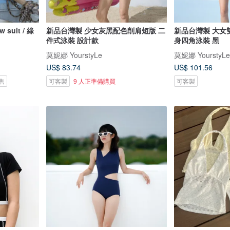
uit / 綠
新品台灣製 少女灰黑配色削肩短版 二
新品台灣製 大女
件式泳裝 設計款
身四角泳裝 黑
莫妮娜 YourstyLe
莫妮娜 YourstyLe
US$ 83.74
US$ 101.56
售
可客製
9 人正準備購買
可客製