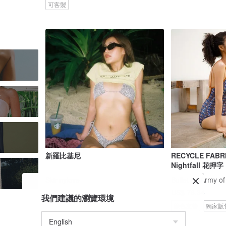
可客製
新羅比基尼
RECYCLE FABR
Nightfall 花押字
Skinnylove
Bullet by Army of
US$ 49.11
US$ 76.34
我們建議的瀏覽環境
綠色友善
獨家販