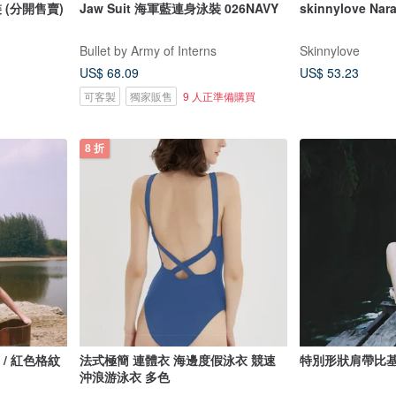
泳裝 (分開售賣)
Jaw Suit 海軍藍連身泳裝 026NAVY
skinnylove Nar
Bullet by Army of Interns
Skinnylove
US$ 68.09
US$ 53.23
可客製
獨家販售
9 人正準備購買
8 折
獨家 / 紅色格紋
法式極簡 連體衣 海邊度假泳衣 競速
特別形狀肩帶比基尼
沖浪游泳衣 多色