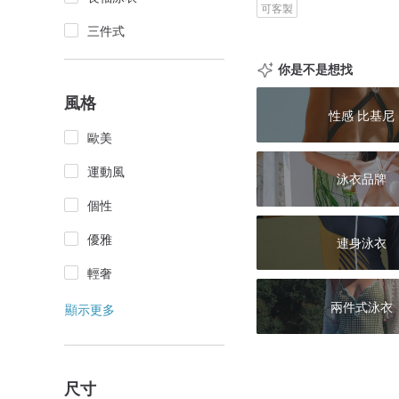
可客製
三件式
你是不是想找
風格
性感 比基尼
歐美
運動風
泳衣品牌
個性
優雅
連身泳衣
輕奢
兩件式泳衣
顯示更多
尺寸