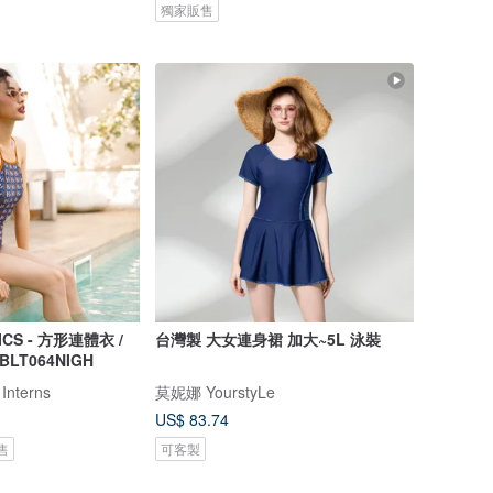
獨家販售
ICS - 方形連體衣 /
台灣製 大女連身裙 加大~5L 泳裝
 BLT064NIGH
 Interns
莫妮娜 YourstyLe
US$ 83.74
售
可客製