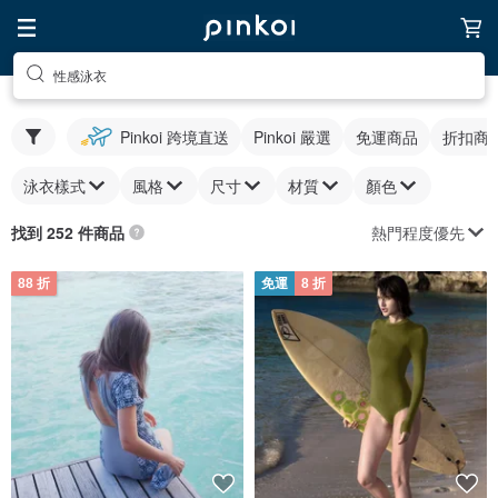
性感泳衣
Pinkoi 跨境直送
Pinkoi 嚴選
免運商品
折扣商
泳衣樣式
風格
尺寸
材質
顏色
熱門程度優先
找到 252 件商品
88 折
免運
8 折