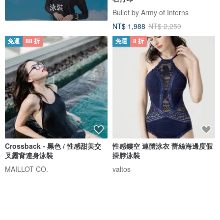
泳裝
Bullet by Army of Interns
NT$ 1,988
NT$ 2,259
免運
88 折
免運
8 折
Crossback - 黑色 / 性感甜美交
性感鏤空 連體泳衣 蕾絲海邊度假
叉露背連身泳裝
掛脖泳裝
MAILLOT CO.
valtos
NT$ 1,473
NT$ 1,673
NT$ 1,536
NT$ 1,919
獨家販售