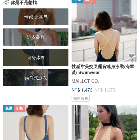
你是不是想找
性感 比基尼
泳衣品牌
連身泳衣
性感甜美交叉露背連身泳裝/海軍-
黃/ Swimwear
兩件式泳衣
MAILLOT CO.
NT$ 1,473
NT$ 1,673
獨家販售
免運
8 折