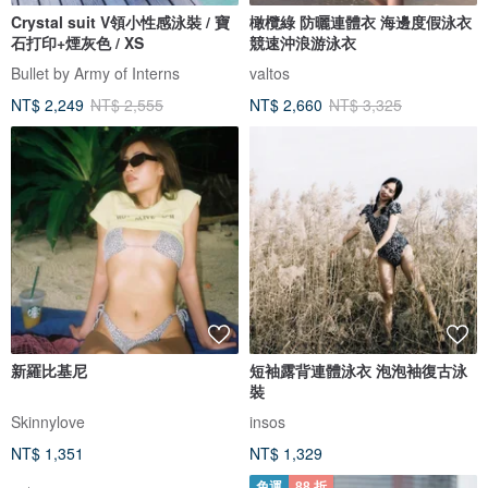
Crystal suit V領小性感泳裝 / 寶
橄欖綠 防曬連體衣 海邊度假泳衣
石打印+煙灰色 / XS
競速沖浪游泳衣
Bullet by Army of Interns
valtos
NT$ 2,249
NT$ 2,555
NT$ 2,660
NT$ 3,325
新羅比基尼
短袖露背連體泳衣 泡泡袖復古泳
裝
Skinnylove
insos
NT$ 1,351
NT$ 1,329
免運
88 折