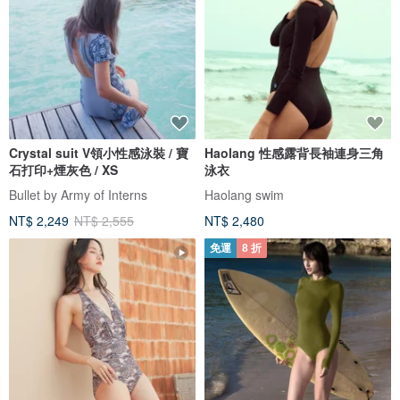
Crystal suit V領小性感泳裝 / 寶
Haolang 性感露背長袖連身三角
石打印+煙灰色 / XS
泳衣
Bullet by Army of Interns
Haolang swim
NT$ 2,249
NT$ 2,555
NT$ 2,480
免運
8 折