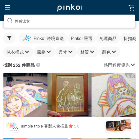
性感泳衣
Pinkoi 跨境直送
Pinkoi 嚴選
免運商品
折扣商
泳衣樣式
風格
尺寸
材質
顏色
熱門程度優先
找到 252 件商品
推廣
4
+
simple triple 客製人像插畫
5.0