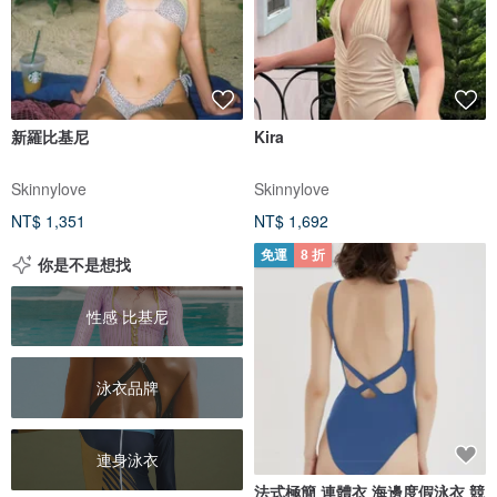
新羅比基尼
Kira
Skinnylove
Skinnylove
NT$ 1,351
NT$ 1,692
免運
8 折
你是不是想找
性感 比基尼
泳衣品牌
連身泳衣
法式極簡 連體衣 海邊度假泳衣 競