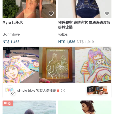
Myra 比基尼
性感鏤空 連體泳衣 蕾絲海邊度假
掛脖泳裝
Skinnylove
valtos
NT$ 1,465
NT$ 1,536
NT$ 1,919
推廣
4
+
simple triple 客製人像插畫
5.0
88 折