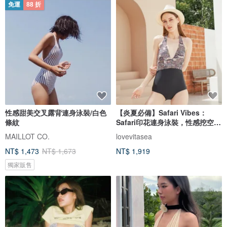
免運
88 折
性感甜美交叉露背連身泳裝/白色
【炎夏必備】Safari Vibes：
條紋
Safari印花連身泳裝，性感挖空設
計。
MAILLOT CO.
lovevitasea
NT$ 1,473
NT$ 1,673
NT$ 1,919
獨家販售