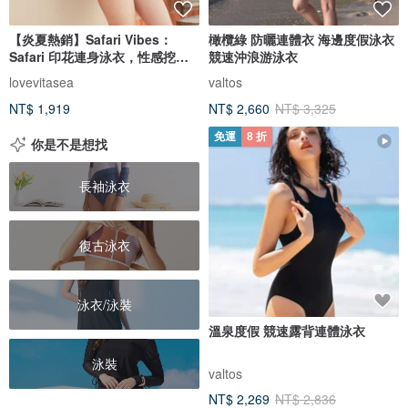
【炎夏熱銷】Safari Vibes：
橄欖綠 防曬連體衣 海邊度假泳衣
Safari 印花連身泳衣，性感挖空
競速沖浪游泳衣
設計
lovevitasea
valtos
NT$ 1,919
NT$ 2,660
NT$ 3,325
免運
8 折
你是不是想找
長袖泳衣
復古泳衣
泳衣/泳裝
溫泉度假 競速露背連體泳衣
泳裝
valtos
NT$ 2,269
NT$ 2,836