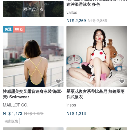
速沖浪游泳衣 多色
兩件式泳衣
valtos
NT$ 2,269
NT$ 2,836
免運
88 折
性感甜美交叉露背連身泳裝/海軍-
罌粟花復古系帶比基尼 無鋼圈兩
黃/ Swimwear
件式泳衣
MAILLOT CO.
insos
NT$ 1,473
NT$ 1,673
NT$ 1,213
獨家販售