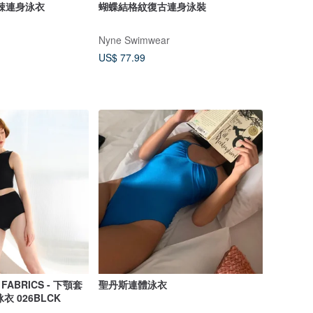
微辣連身泳衣
蝴蝶結格紋復古連身泳裝
Nyne Swimwear
US$ 77.99
 FABRICS - 下顎套
聖丹斯連體泳衣
衣 026BLCK