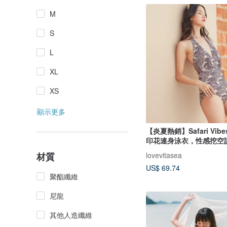
M
S
L
XL
XS
顯示更多
【炎夏熱銷】Safari Vibes
印花連身泳衣，性感挖空
lovevitasea
材質
US$ 69.74
聚酯纖維
尼龍
其他人造纖維