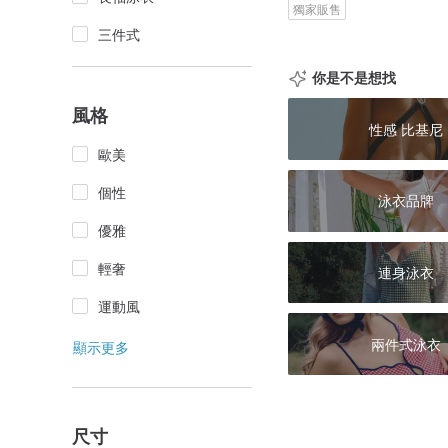
獨家販售
三件式
你是不是想找
風格
性感 比基尼
歐美
個性
泳衣品牌
優雅
輕奢
連身泳衣
運動風
兩件式泳衣
顯示更多
尺寸