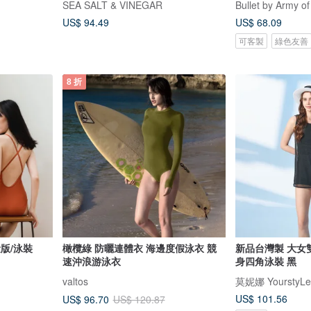
SEA SALT & VINEGAR
Bullet by Army of
US$ 94.49
US$ 68.09
可客製
綠色友善
8 折
量版/泳裝
橄欖綠 防曬連體衣 海邊度假泳衣 競
新品台灣製 大女
速沖浪游泳衣
身四角泳裝 黑
valtos
莫妮娜 YourstyLe
US$ 101.56
US$ 96.70
US$ 120.87