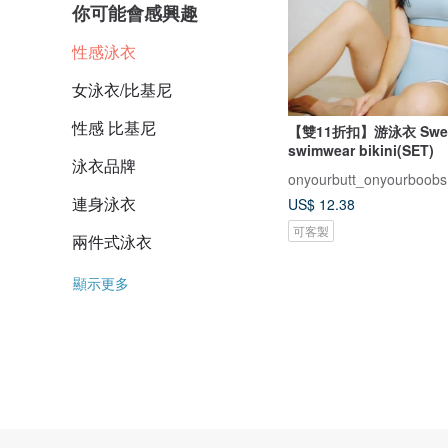
你可能會感興趣
性感泳衣
女泳衣/比基尼
性感 比基尼
【雙11折扣】游泳衣 Sweet
swimwear bikini(SET)
泳衣品牌
onyourbutt_onyourboobs
連身泳衣
US$ 12.38
可客製
兩件式泳衣
顯示更多