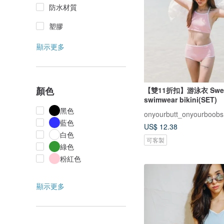
防水材質
塑膠
顯示更多
顏色
【雙11折扣】游泳衣 Sweet 
swimwear bikini(SET)
黑色
onyourbutt_onyourboobs
藍色
US$ 12.38
白色
可客製
綠色
粉紅色
顯示更多