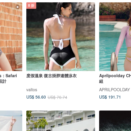
8 折
：Safari
度假溫泉 復古掛脖連體泳衣
Aprilpoolda
設計
組
valtos
APRILPOOLDAY
US$ 191.71
US$ 56.60
US$ 70.74