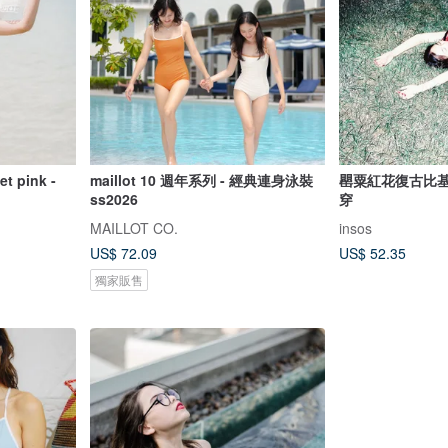
pink -
maillot 10 週年系列 - 經典連身泳裝
罌粟紅花復古比基
ss2026
穿
MAILLOT CO.
insos
US$ 72.09
US$ 52.35
獨家販售