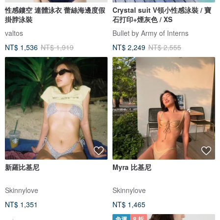
性感鏤空 連體泳衣 蕾絲海邊度假
Crystal suit V領小性感泳裝 / 寶
掛脖泳裝
石打印+煙灰色 / XS
valtos
Bullet by Army of Interns
NT$ 1,536
NT$ 1,919
NT$ 2,249
NT$ 2,555
新羅比基尼
Myra 比基尼
Skinnylove
Skinnylove
NT$ 1,351
NT$ 1,465
免運
8 折