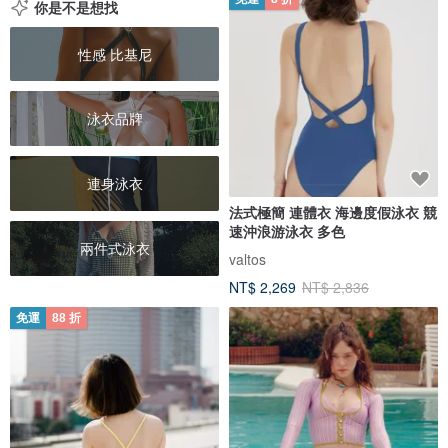
你是不是想找
性感 比基尼
泳衣品牌
連身泳衣
法式極簡 連體衣 海邊度假泳衣 競
速沖浪游泳衣 多色
兩件式泳衣
valtos
NT$ 2,269
NT$ 2,836
免運
88 折