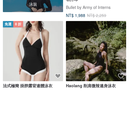
泳裝
Bullet by Army of Interns
NT$ 1,988
NT$ 2,259
免運
8 折
法式極簡 掛脖露背連體泳衣
Haolang 削肩微辣連身泳衣
valtos
Haolang swim
NT$ 1,673
NT$ 2,091
NT$ 1,580
免運
8 折
免運
88 折