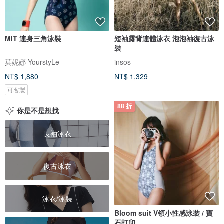
MIT 連身三角泳裝
短袖露背連體泳衣 泡泡袖復古泳
裝
莫妮娜 YourstyLe
insos
NT$ 1,880
NT$ 1,329
可客製
88 折
你是不是想找
長袖泳衣
復古泳衣
泳衣/泳裝
Bloom suit V領小性感泳裝 / 寶
石打印