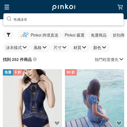
性感泳衣
Pinkoi 跨境直送
Pinkoi 嚴選
免運商品
折扣商
泳衣樣式
風格
尺寸
材質
顏色
熱門程度優先
找到 252 件商品
免運
8 折
88 折