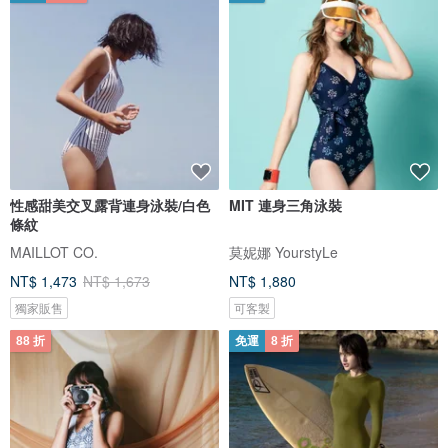
性感甜美交叉露背連身泳裝/白色
MIT 連身三角泳裝
條紋
MAILLOT CO.
莫妮娜 YourstyLe
NT$ 1,473
NT$ 1,673
NT$ 1,880
獨家販售
可客製
88 折
免運
8 折