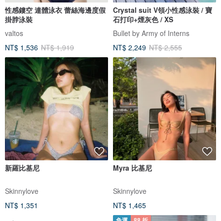
性感鏤空 連體泳衣 蕾絲海邊度假
Crystal suit V領小性感泳裝 / 寶
掛脖泳裝
石打印+煙灰色 / XS
valtos
Bullet by Army of Interns
NT$ 1,536
NT$ 1,919
NT$ 2,249
NT$ 2,555
新羅比基尼
Myra 比基尼
Skinnylove
Skinnylove
NT$ 1,351
NT$ 1,465
免運
88 折