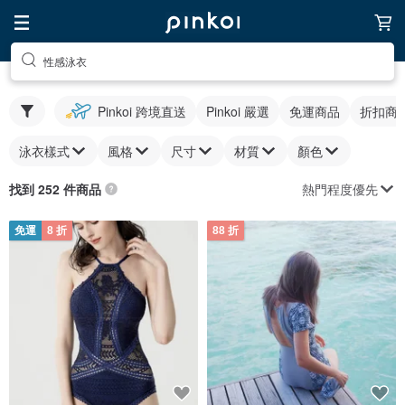
性感泳衣
Pinkoi 跨境直送
Pinkoi 嚴選
免運商品
折扣商
泳衣樣式
風格
尺寸
材質
顏色
熱門程度優先
找到 252 件商品
免運
8 折
88 折