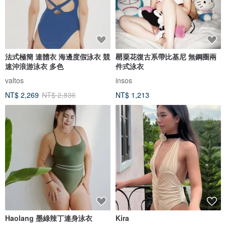
法式極簡 連體衣 海邊度假泳衣 競
罌粟花復古系帶比基尼 無鋼圈兩
速沖浪游泳衣 多色
件式泳衣
valtos
insos
NT$ 2,269
NT$ 2,836
NT$ 1,213
Haolang 墨綠辣丁連身泳衣
Kira