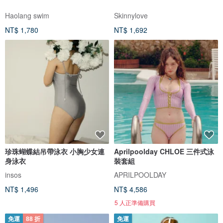
Haolang swim
Skinnylove
NT$ 1,780
NT$ 1,692
珍珠蝴蝶結吊帶泳衣 小胸少女連
Aprilpoolday CHLOE 三件式泳
身泳衣
裝套組
insos
APRILPOOLDAY
NT$ 1,496
NT$ 4,586
5 人正準備購買
免運
88 折
免運