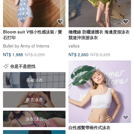
Bloom suit V領小性感泳裝 / 寶
橄欖綠 防曬連體衣 海邊度假泳衣
石打印
競速沖浪游泳衣
Bullet by Army of Interns
valtos
NT$ 1,988
NT$ 2,259
NT$ 2,660
NT$ 3,325
你是不是想找
長袖泳衣
復古泳衣
泳衣/泳裝
白性感繫帶兩件式泳衣