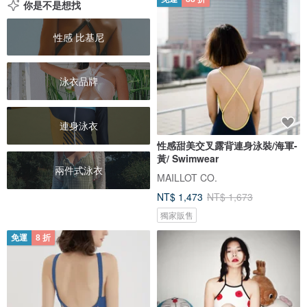
你是不是想找
性感 比基尼
泳衣品牌
連身泳衣
性感甜美交叉露背連身泳裝/海軍-
黃/ Swimwear
兩件式泳衣
MAILLOT CO.
NT$ 1,473
NT$ 1,673
獨家販售
免運
8 折