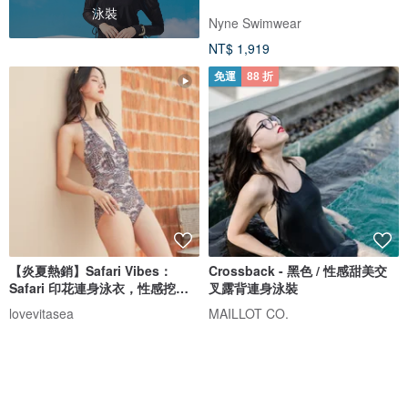
泳裝
Nyne Swimwear
NT$ 1,919
免運
88 折
【炎夏熱銷】Safari Vibes：
Crossback - 黑色 / 性感甜美交
Safari 印花連身泳衣，性感挖空
叉露背連身泳裝
設計
lovevitasea
MAILLOT CO.
NT$ 1,919
NT$ 1,473
NT$ 1,673
獨家販售