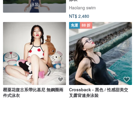
泳裝
Haolang swim
NT$ 2,480
免運
88 折
罌粟花復古系帶比基尼 無鋼圈兩
Crossback - 黑色 / 性感甜美交
件式泳衣
叉露背連身泳裝
insos
MAILLOT CO.
NT$ 1,213
NT$ 1,473
NT$ 1,673
獨家販售
免運
8 折