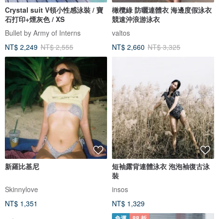
Crystal suit V領小性感泳裝 / 寶
橄欖綠 防曬連體衣 海邊度假泳衣
石打印+煙灰色 / XS
競速沖浪游泳衣
Bullet by Army of Interns
valtos
NT$ 2,249
NT$ 2,555
NT$ 2,660
NT$ 3,325
新羅比基尼
短袖露背連體泳衣 泡泡袖復古泳
裝
Skinnylove
insos
NT$ 1,351
NT$ 1,329
免運
88 折