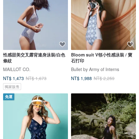
性感甜美交叉露背連身泳裝/白色
Bloom suit V領小性感泳裝 / 寶
條紋
石打印
MAILLOT CO.
Bullet by Army of Interns
NT$ 1,473
NT$ 1,673
NT$ 1,988
NT$ 2,259
獨家販售
免運