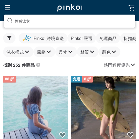
性感泳衣
Pinkoi 跨境直送
Pinkoi 嚴選
免運商品
折扣商
泳衣樣式
風格
尺寸
材質
顏色
熱門程度優先
找到 252 件商品
88 折
免運
8 折