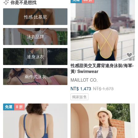
你是不是想找
性感 比基尼
泳衣品牌
連身泳衣
性感甜美交叉露背連身泳裝/海軍-
黃/ Swimwear
兩件式泳衣
MAILLOT CO.
NT$ 1,473
NT$ 1,673
獨家販售
免運
8 折