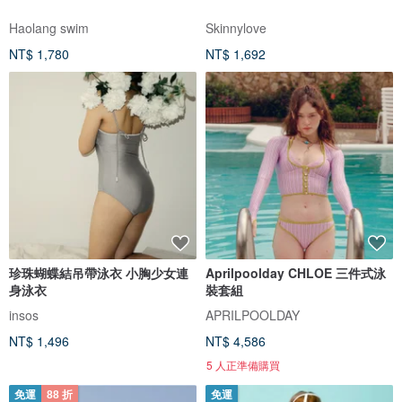
Haolang swim
Skinnylove
NT$ 1,780
NT$ 1,692
珍珠蝴蝶結吊帶泳衣 小胸少女連
Aprilpoolday CHLOE 三件式泳
身泳衣
裝套組
insos
APRILPOOLDAY
NT$ 1,496
NT$ 4,586
5 人正準備購買
免運
88 折
免運