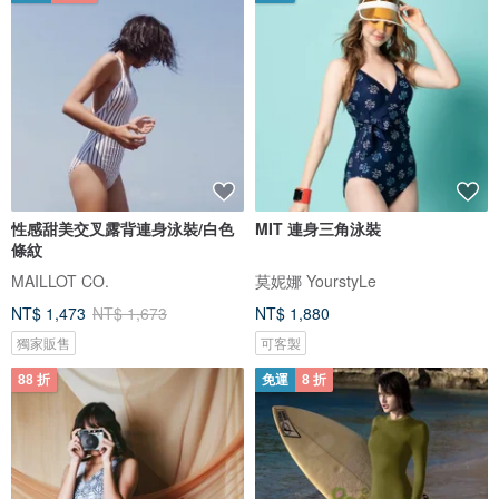
性感甜美交叉露背連身泳裝/白色
MIT 連身三角泳裝
條紋
MAILLOT CO.
莫妮娜 YourstyLe
NT$ 1,473
NT$ 1,673
NT$ 1,880
獨家販售
可客製
88 折
免運
8 折