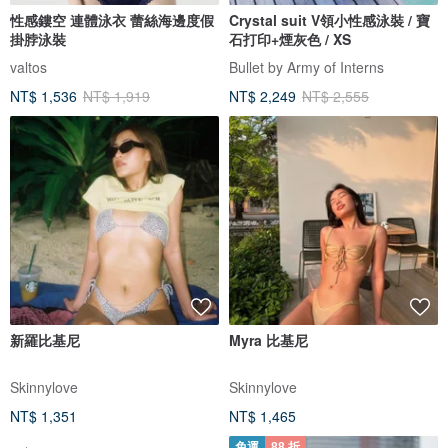
性感鏤空 連體泳衣 蕾絲海邊度假
Crystal suit V領小性感泳裝 / 寶
掛脖泳裝
石打印+煙灰色 / XS
valtos
Bullet by Army of Interns
NT$ 1,536
NT$ 1,919
NT$ 2,249
NT$ 2,555
新羅比基尼
Myra 比基尼
Skinnylove
Skinnylove
NT$ 1,351
NT$ 1,465
免運
88 折