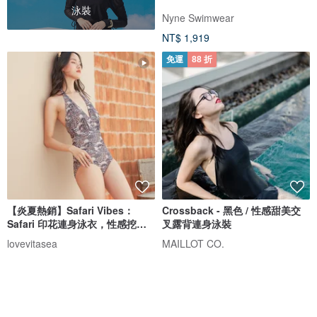
泳裝
Nyne Swimwear
NT$ 1,919
免運
88 折
【炎夏熱銷】Safari Vibes：
Crossback - 黑色 / 性感甜美交
Safari 印花連身泳衣，性感挖空
叉露背連身泳裝
設計
lovevitasea
MAILLOT CO.
NT$ 1,919
NT$ 1,473
NT$ 1,673
獨家販售