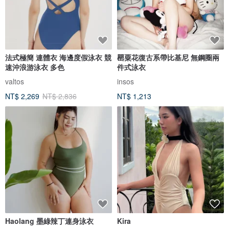
法式極簡 連體衣 海邊度假泳衣 競
罌粟花復古系帶比基尼 無鋼圈兩
速沖浪游泳衣 多色
件式泳衣
valtos
insos
NT$ 2,269
NT$ 2,836
NT$ 1,213
Haolang 墨綠辣丁連身泳衣
Kira