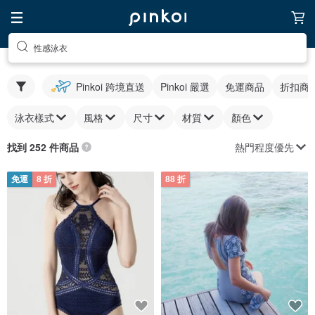
性感泳衣
Pinkoi 跨境直送
Pinkoi 嚴選
免運商品
折扣商
泳衣樣式
風格
尺寸
材質
顏色
熱門程度優先
找到 252 件商品
免運
8 折
88 折