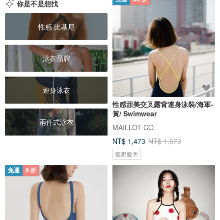
你是不是想找
性感 比基尼
泳衣品牌
連身泳衣
性感甜美交叉露背連身泳裝/海軍-
黃/ Swimwear
兩件式泳衣
MAILLOT CO.
NT$ 1,473
NT$ 1,673
獨家販售
免運
8 折