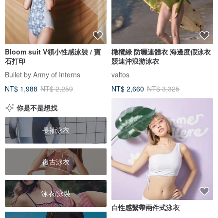
Bloom suit V領小性感泳裝 / 寶
橄欖綠 防曬連體衣 海邊度假泳衣
石打印
競速沖浪游泳衣
Bullet by Army of Interns
valtos
NT$ 1,988
NT$ 2,259
NT$ 2,660
NT$ 3,325
你是不是想找
長袖泳衣
復古泳衣
泳衣/泳裝
白性感繫帶兩件式泳衣