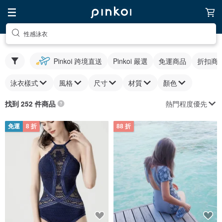
性感泳衣
Pinkoi 跨境直送
Pinkoi 嚴選
免運商品
折扣商
泳衣樣式
風格
尺寸
材質
顏色
熱門程度優先
找到 252 件商品
免運
8 折
88 折