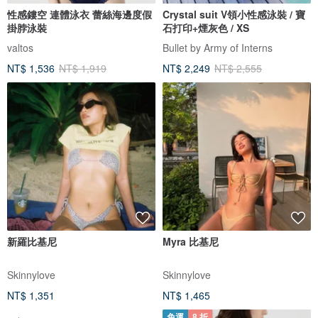
性感鏤空 連體泳衣 蕾絲海邊度假
Crystal suit V領小性感泳裝 / 寶
掛脖泳裝
石打印+煙灰色 / XS
valtos
Bullet by Army of Interns
NT$ 1,536
NT$ 1,919
NT$ 2,249
NT$ 2,555
新羅比基尼
Myra 比基尼
Skinnylove
Skinnylove
NT$ 1,351
NT$ 1,465
免運
8 折