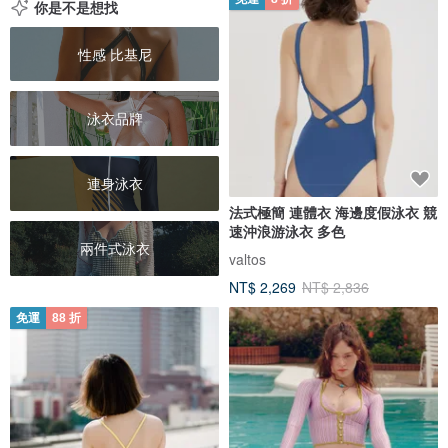
你是不是想找
性感 比基尼
泳衣品牌
連身泳衣
法式極簡 連體衣 海邊度假泳衣 競
速沖浪游泳衣 多色
兩件式泳衣
valtos
NT$ 2,269
NT$ 2,836
免運
88 折