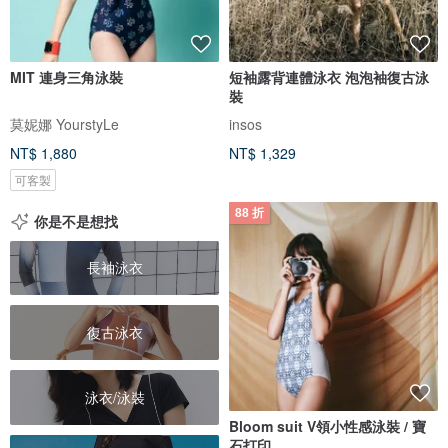
MIT 連身三角泳裝
短袖露背連體泳衣 泡泡袖復古泳
裝
莫妮娜 YourstyLe
insos
NT$ 1,880
NT$ 1,329
可客製
88 折
你是不是想找
長袖泳衣
復古泳衣
泳衣/泳裝
Bloom suit V領小性感泳裝 / 寶
石打印