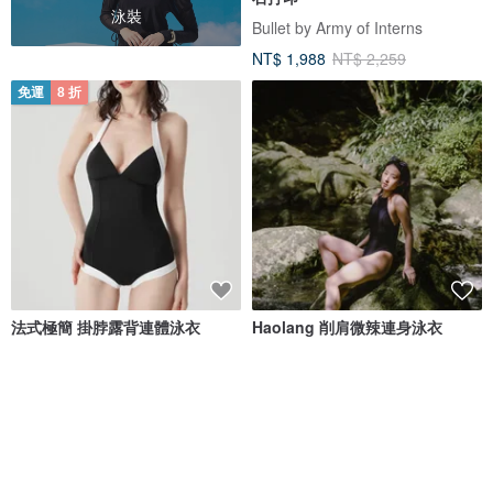
泳裝
Bullet by Army of Interns
NT$ 1,988
NT$ 2,259
免運
8 折
法式極簡 掛脖露背連體泳衣
Haolang 削肩微辣連身泳衣
valtos
Haolang swim
NT$ 1,673
NT$ 2,091
NT$ 1,580
免運
8 折
免運
88 折