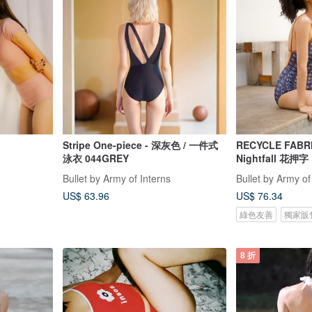
Stripe One-piece - 深灰色 / 一件式
RECYCLE FABR
泳衣 044GREY
Nightfall 花押字
Bullet by Army of Interns
Bullet by Army of
US$ 63.96
US$ 76.34
綠色友善
獨家販
8 折