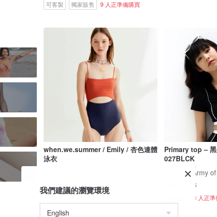
可客製
獨家販售
9 人正準備購買
when.we.summer / Emily / 杏色連體
Primary top –
泳衣
027BLCK
when.we.summer
Bullet by Army of
US$ 73.86
US$ 36.73
我們建議的瀏覽環境
可客製
13 人正