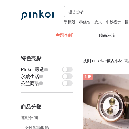
手機殼
零錢包
皮夾
中秋禮盒
圓
主題企劃
時尚潮流
特色亮點
找到 603 件 “
復古泳衣
” 
Pinkoi 嚴選
永續生活
8 折
公益商品
商品分類
運動休閒
女性運動服飾