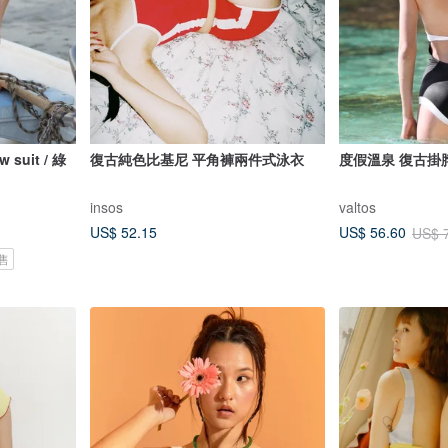
uit / 綠
復古純色比基尼 平角褲兩件式泳衣
度假溫泉 復古掛
insos
valtos
US$ 52.15
US$ 56.60
US$ 
售