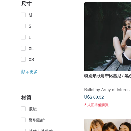
尺寸
M
S
L
XL
XS
顯示更多
特別形狀肩帶比基尼 / 黑
Bullet by Army of Interns
材質
US$ 69.32
5 人正準備購買
尼龍
聚酯纖維