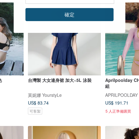
確定
色
台灣製 大女連身裙 加大~5L 泳裝
Aprilpoolda
組
莫妮娜 YourstyLe
APRILPOOLDAY
US$ 83.74
US$ 191.71
可客製
5 人正準備購買