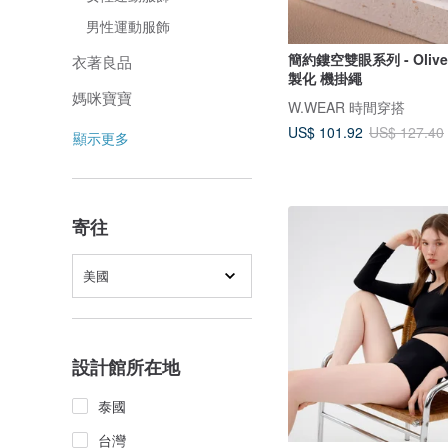
男性運動服飾
簡約鏤空雙眼系列 - Oliv
衣著良品
製化 機掛繩
媽咪寶寶
W.WEAR 時間穿搭
US$ 101.92
US$ 127.40
顯示更多
寄往
美國
設計館所在地
泰國
台灣