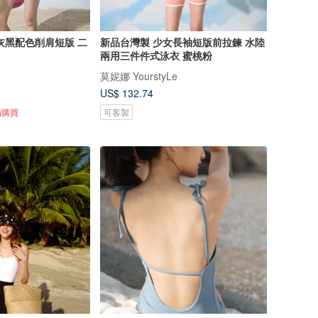
灰黑配色削肩短版 二
新品台灣製 少女長袖短版前拉鍊 水陸
兩用三件件式泳衣 蜜桃粉
莫妮娜 YourstyLe
US$ 132.74
備購買
可客製