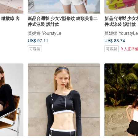
e 橄欖綠 客
新品台灣製 少女V型條紋 繞頸美背二
新品台灣製 少女
件式泳裝 設計款
件式泳裝 設計款
莫妮娜 YourstyLe
莫妮娜 YourstyLe
US$ 97.11
US$ 83.74
可客製
可客製
9 人正準