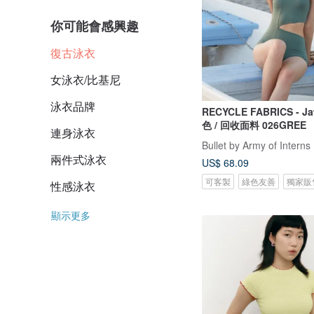
你可能會感興趣
復古泳衣
女泳衣/比基尼
泳衣品牌
RECYCLE FABRICS - Jaw s
色 / 回收面料 026GREE
連身泳衣
Bullet by Army of Interns
兩件式泳衣
US$ 68.09
可客製
綠色友善
獨家販
性感泳衣
顯示更多