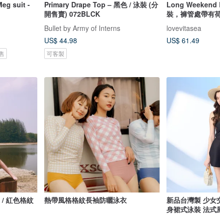
 suit -
Primary Drape Top – 黑色 / 泳裝 (分
Long Weeken
開售賣) 072BLCK
裝，褲管處帶有
Bullet by Army of Interns
lovevitasea
US$ 44.98
US$ 61.49
售
可客製
獨家 / 紅色格紋
熱帶風格格紋長袖防曬泳衣
新品台灣製 少女
身裙式泳裝 法式