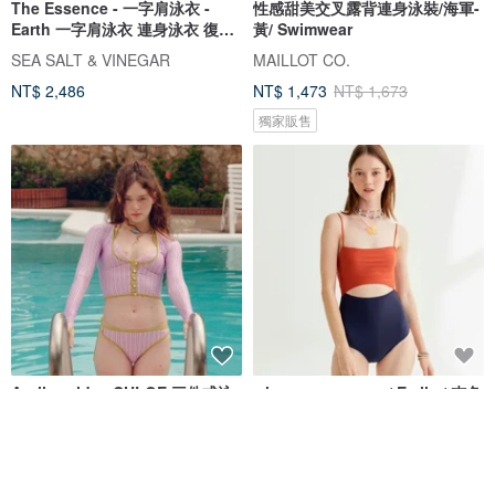
The Essence - 一字肩泳衣 -
性感甜美交叉露背連身泳裝/海軍-
Earth 一字肩泳衣 連身泳衣 復古
黃/ Swimwear
泳衣 泰國泳衣
SEA SALT & VINEGAR
MAILLOT CO.
NT$ 2,486
NT$ 1,473
NT$ 1,673
獨家販售
Aprilpoolday CHLOE 三件式泳
when.we.summer / Emily / 杏色
裝套組
連體泳衣
APRILPOOLDAY
when.we.summer
NT$ 4,586
NT$ 2,032