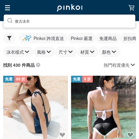
復古泳衣
Pinkoi 跨境直送
Pinkoi 嚴選
免運商品
折扣商
泳衣樣式
風格
尺寸
材質
顏色
熱門程度優先
找到 430 件商品
免運
88 折
免運
8 折