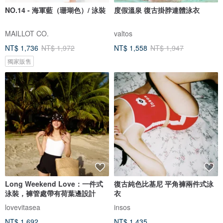
NO.14 - 海軍藍（珊瑚色）/ 泳裝
度假溫泉 復古掛脖連體泳衣
MAILLOT CO.
valtos
NT$ 1,736
NT$ 1,972
NT$ 1,558
NT$ 1,947
獨家販售
Long Weekend Love：一件式
復古純色比基尼 平角褲兩件式泳
泳裝，褲管處帶有荷葉邊設計
衣
lovevitasea
insos
NT$ 1,692
NT$ 1,435