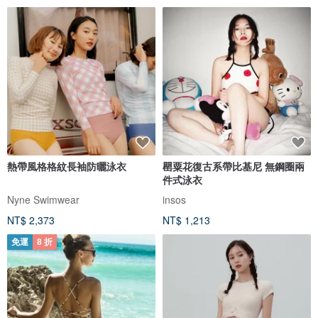
熱帶風格格紋長袖防曬泳衣
罌粟花復古系帶比基尼 無鋼圈兩
件式泳衣
Nyne Swimwear
insos
NT$ 2,373
NT$ 1,213
免運
8 折