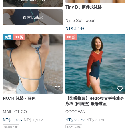
Tiny B : 兩件式泳裝
復古比基尼
Nyne Swimwear
NT$ 2,146
免運
88 折
88 折
NO.14 泳裝 - 藍色
【防曬推薦】Retro復古拼接連身
泳衣 (附胸墊) 暖陽湛藍
MAILLOT CO.
COOCEAN
NT$ 1,736
NT$ 1,972
NT$ 2,772
NT$ 3,150
獨家販售
綠色友善