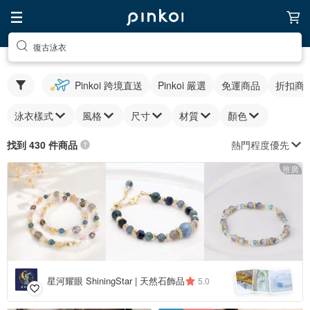
復古泳衣
Pinkoi 跨境直送
Pinkoi 嚴選
免運商品
折扣商
泳衣樣式
風格
尺寸
材質
顏色
熱門程度優先
找到 430 件商品
推廣
星河耀眼 ShiningStar | 天然石飾品
5.0