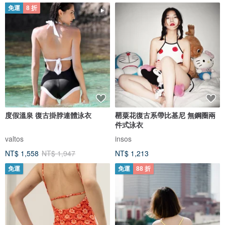
免運
8 折
度假溫泉 復古掛脖連體泳衣
罌粟花復古系帶比基尼 無鋼圈兩
件式泳衣
valtos
insos
NT$ 1,558
NT$ 1,947
NT$ 1,213
免運
免運
88 折