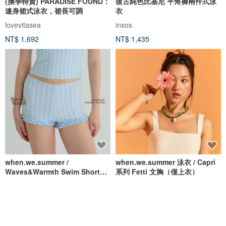
(換季特賣) PARADISE FOUND：
復古純色比基尼 平角褲兩件式泳
連身裙式泳衣，裙長可調
衣
lovevitasea
insos
NT$ 1,692
NT$ 1,435
when.we.summer /
when.we.summer 泳衣 / Capri
Waves&Warmth Swim Short
系列 Fetti 文胸（僅上衣）
(僅褲裝)
when.we.summer
when.we.summer
NT$ 1,760
NT$ 1,351
免運
8 折