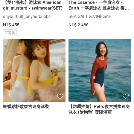
【雙11折扣】游泳衣 American
The Essence - 一字肩泳衣 -
girl mustard - swimwear(SET)
Earth 一字肩泳衣 連身泳衣 復古
泳衣 泰國泳衣
onyourbutt_onyourboobs
SEA SALT & VINEGAR
NT$ 455
NT$ 2,486
可客製
蝴蝶結格紋復古連身泳裝
【防曬推薦】Retro復古拼接連身
泳衣 (附胸墊) 暖陽湛藍
Nyne Swimwear
COOCEAN
NT$ 2,146
NT$ 3,150