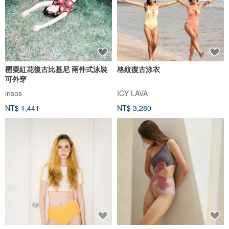
罌粟紅花復古比基尼 兩件式泳裝
格紋復古泳衣
可外穿
insos
ICY LAVA
NT$ 1,441
NT$ 3,280