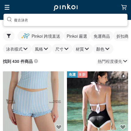
復古泳衣
Pinkoi 跨境直送
Pinkoi 嚴選
免運商品
折扣商
泳衣樣式
風格
尺寸
材質
顏色
熱門程度優先
找到 430 件商品
免運
8 折