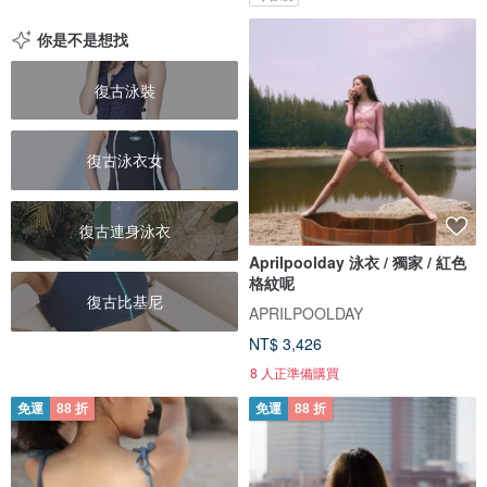
你是不是想找
復古泳裝
復古泳衣女
復古連身泳衣
Aprilpoolday 泳衣 / 獨家 / 紅色
格紋呢
復古比基尼
APRILPOOLDAY
NT$ 3,426
8 人正準備購買
免運
88 折
免運
88 折