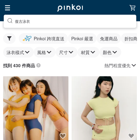
復古泳衣
Pinkoi 跨境直送
Pinkoi 嚴選
免運商品
折扣商
泳衣樣式
風格
尺寸
材質
顏色
熱門程度優先
找到 430 件商品