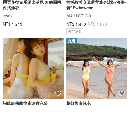
罌粟花復古系帶比基尼 無鋼圈兩
性感甜美交叉露背連身泳裝/海軍-
件式泳衣
黃/ Swimwear
insos
MAILLOT CO.
NT$ 1,213
NT$ 1,473
NT$ 1,673
獨家販售
免運
蝴蝶結格紋復古連身泳裝
格紋復古泳衣
Nyne Swimwear
ICY LAVA
NT$ 2,146
NT$ 3,280