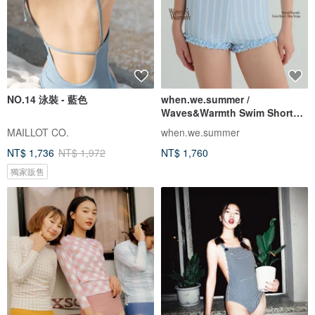
NO.14 泳裝 - 藍色
when.we.summer /
Waves&Warmth Swim Short
(僅褲裝)
MAILLOT CO.
when.we.summer
NT$ 1,736
NT$ 1,972
NT$ 1,760
獨家販售