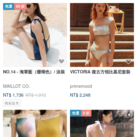
免運
88 折
NO.14 - 海軍藍（珊瑚色）/ 泳裝
VICTORIA 復古方領比基尼套裝
MAILLOT CO.
primemood
NT$ 1,736
NT$ 1,972
NT$ 2,248
獨家販售
免運
8 折