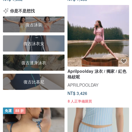
你是不是想找
復古泳裝
復古泳衣女
復古連身泳衣
Aprilpoolday 泳衣 / 獨家 / 紅色
格紋呢
復古比基尼
APRILPOOLDAY
NT$ 3,426
8 人正準備購買
免運
88 折