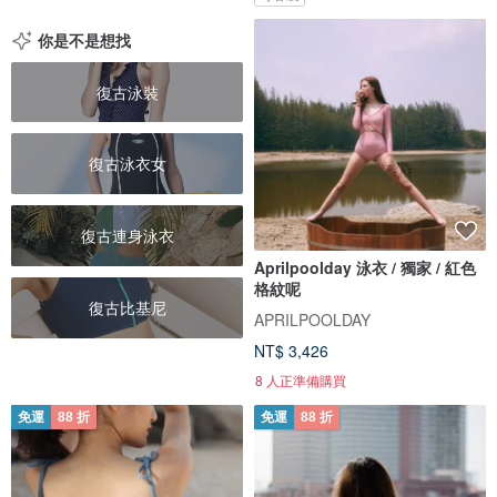
你是不是想找
復古泳裝
復古泳衣女
復古連身泳衣
Aprilpoolday 泳衣 / 獨家 / 紅色
格紋呢
復古比基尼
APRILPOOLDAY
NT$ 3,426
8 人正準備購買
免運
88 折
免運
88 折