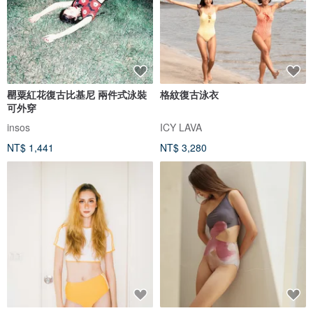
罌粟紅花復古比基尼 兩件式泳裝
格紋復古泳衣
可外穿
insos
ICY LAVA
NT$ 1,441
NT$ 3,280