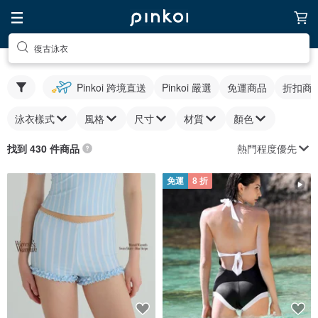
復古泳衣
Pinkoi 跨境直送
Pinkoi 嚴選
免運商品
折扣商
泳衣樣式
風格
尺寸
材質
顏色
熱門程度優先
找到 430 件商品
免運
8 折