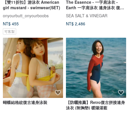
【雙11折扣】游泳衣 American
The Essence - 一字肩泳衣 -
girl mustard - swimwear(SET)
Earth 一字肩泳衣 連身泳衣 復古
泳衣 泰國泳衣
onyourbutt_onyourboobs
SEA SALT & VINEGAR
NT$ 455
NT$ 2,486
可客製
蝴蝶結格紋復古連身泳裝
【防曬推薦】Retro復古拼接連身
泳衣 (附胸墊) 暖陽湛藍
Nyne Swimwear
COOCEAN
NT$ 2,146
NT$ 3,150