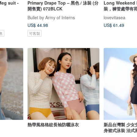
 suit -
Primary Drape Top – 黑色 / 泳裝 (分
Long Weeken
開售賣) 072BLCK
裝，褲管處帶有
Bullet by Army of Interns
lovevitasea
US$ 44.98
US$ 61.49
售
可客製
熱帶風格格紋長袖防曬泳衣
新品台灣製 少女
身裙式泳裝 法式