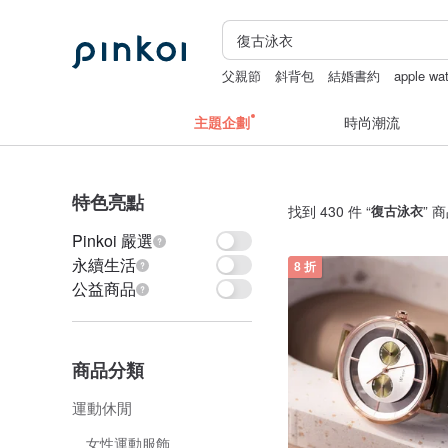
父親節
斜背包
結婚書約
apple w
長夾
主題企劃
時尚潮流
特色亮點
找到 430 件 “
復古泳衣
” 
Pinkoi 嚴選
永續生活
8 折
公益商品
商品分類
運動休閒
女性運動服飾