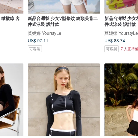
e 橄欖綠 客
新品台灣製 少女V型條紋 繞頸美背二
新品台灣製 少女
件式泳裝 設計款
件式泳裝 設計款
莫妮娜 YourstyLe
莫妮娜 YourstyLe
US$ 97.11
US$ 83.74
可客製
可客製
7 人正準