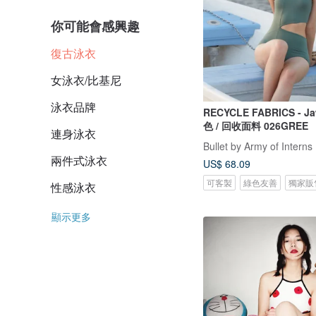
你可能會感興趣
復古泳衣
女泳衣/比基尼
泳衣品牌
RECYCLE FABRICS - Jaw s
色 / 回收面料 026GREE
連身泳衣
Bullet by Army of Interns
兩件式泳衣
US$ 68.09
可客製
綠色友善
獨家販
性感泳衣
顯示更多