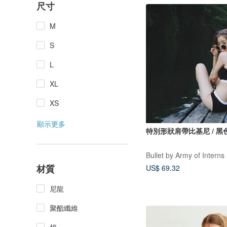
尺寸
M
S
L
XL
XS
顯示更多
特別形狀肩帶比基尼 / 黑
Bullet by Army of Interns
材質
US$ 69.32
尼龍
聚酯纖維