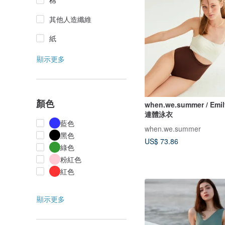
棉
其他人造纖維
紙
顯示更多
顏色
when.we.summer / Emil
連體泳衣
藍色
when.we.summer
黑色
US$ 73.86
綠色
粉紅色
紅色
顯示更多