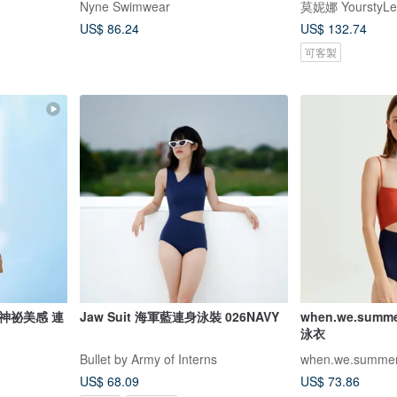
Nyne Swimwear
莫妮娜 YourstyLe
US$ 86.24
US$ 132.74
可客製
神祕美感 連
Jaw Suit 海軍藍連身泳裝 026NAVY
when.we.summe
泳衣
Bullet by Army of Interns
when.we.summe
US$ 68.09
US$ 73.86