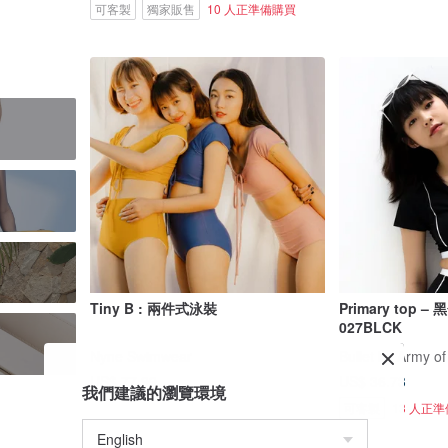
可客製
獨家販售
10 人正準備購買
Tiny B : 兩件式泳裝
Primary top –
027BLCK
Nyne Swimwear
Bullet by Army of
US$ 77.99
US$ 36.73
我們建議的瀏覽環境
可客製
13 人正