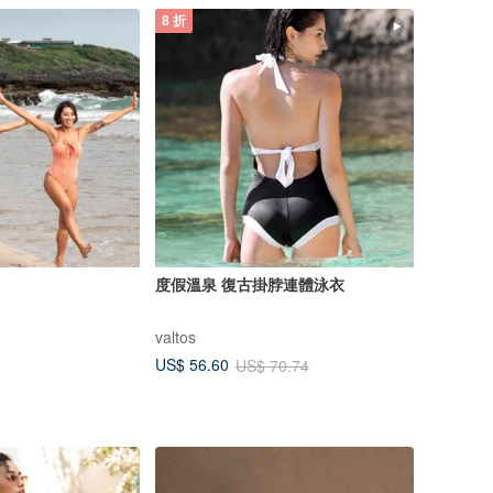
8 折
度假溫泉 復古掛脖連體泳衣
valtos
US$ 56.60
US$ 70.74