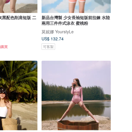
灰黑配色削肩短版 二
新品台灣製 少女長袖短版前拉鍊 水陸
兩用三件件式泳衣 蜜桃粉
莫妮娜 YourstyLe
US$ 132.74
備購買
可客製