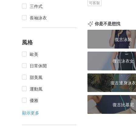
可客製
三件式
長袖泳衣
你是不是想找
復古泳裝
風格
歐美
復古泳衣女
日常休閒
甜美風
復古連身泳衣
運動風
優雅
復古比基尼
顯示更多