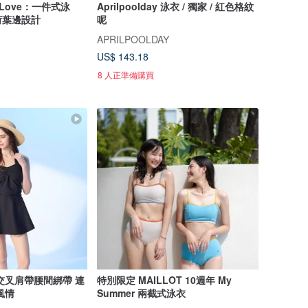
d Love：一件式泳
Aprilpoolday 泳衣 / 獨家 / 紅色格紋
荷葉邊設計
呢
APRILPOOLDAY
US$ 143.18
8 人正準備購買
交叉肩帶腰間綁帶 連
特別限定 MAILLOT 10週年 My
風情
Summer 兩截式泳衣