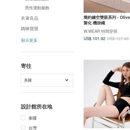
男性運動服飾
簡約鏤空雙眼系列 - Oliv
衣著良品
製化 機掛繩
媽咪寶寶
W.WEAR 時間穿搭
US$ 101.92
US$ 127.40
顯示更多
寄往
美國
設計館所在地
泰國
台灣