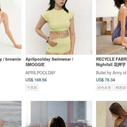
y / brownie
Aprilpoolday Swimwear /
RECYCLE FABR
SMOGGIE
Nightfall 花押字
APRILPOOLDAY
Bullet by Army of
US$ 168.56
US$ 76.34
可客製
綠色友善
獨家販