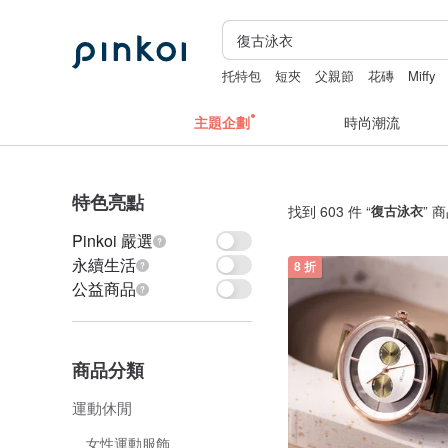
托特包
短夾
父親節
花磚
Miffy
主題企劃
時尚潮流
特色亮點
找到 603 件 “
復古泳衣
” 
Pinkoi 嚴選
永續生活
8 折
公益商品
商品分類
運動休閒
女性運動服飾