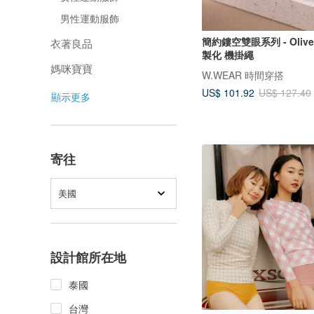
男性運動服飾
簡約鏤空雙眼系列 - Oliv
衣著良品
製化 機掛繩
媽咪寶寶
W.WEAR 時間穿搭
US$ 101.92
US$ 127.40
顯示更多
寄往
美國
設計館所在地
泰國
台灣