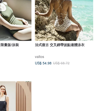
le 限量版/泳裝
法式復古 交叉綁帶波點連體泳衣
valtos
US$ 54.98
US$ 68.72