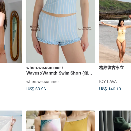
when.we.summer /
格紋復古泳衣
Waves&Warmth Swim Short (僅褲
裝)
when.we.summer
ICY LAVA
US$ 63.96
US$ 146.10