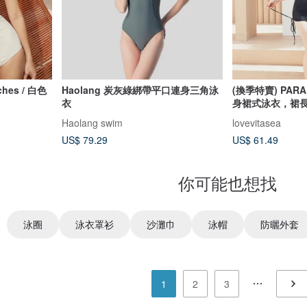
ches / 白色
Haolang 炭灰綠綁帶平口連身三角泳
(換季特賣) PARA
衣
身裙式泳衣，裙
Haolang swim
lovevitasea
US$ 79.29
US$ 61.49
你可能也想找
泳圈
泳衣罩衫
沙灘巾
泳帽
防曬外套
1
2
3