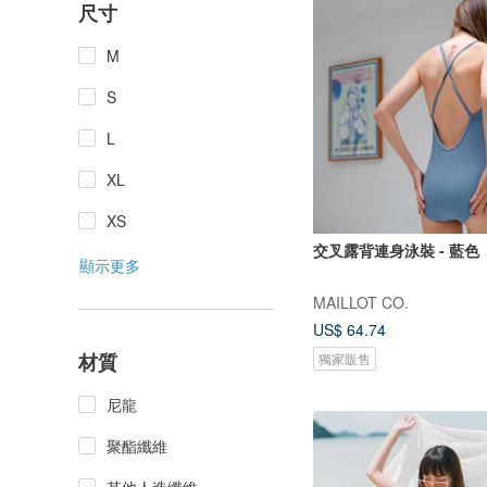
尺寸
M
S
L
XL
XS
交叉露背連身泳裝 - 藍色
顯示更多
MAILLOT CO.
US$ 64.74
材質
獨家販售
尼龍
聚酯纖維