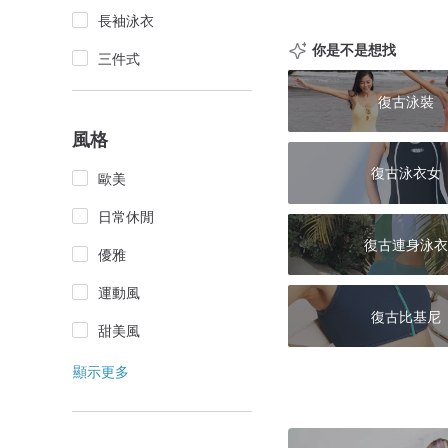
長袖泳衣
你是不是想找
三件式
復古泳裝
風格
復古泳衣女
歐美
日常休閒
復古連身泳衣
優雅
運動風
復古比基尼
甜美風
顯示更多