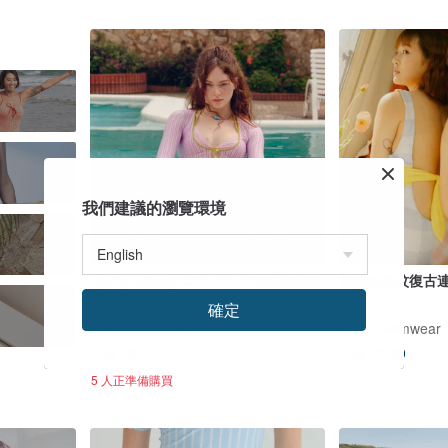
我們建議的瀏覽環境
Aprilpoolday CHLOE 三件式泳裝套
蝴蝶結格紋復古
組
確定
APRILPOOLDAY
Nyne Swimwear
US$ 191.71
US$ 77.99
5 人正準備購買