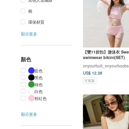
其他人造纖維
棉
環保材質
顯示更多
【雙11折扣】游泳衣 Sweet 
swimwear bikini(SET)
顏色
onyourbutt_onyourboobs
藍色
US$ 12.38
黑色
可客製
綠色
白色
粉紅色
顯示更多