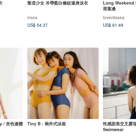
衣
叛逆少女 吊帶藍白條紋連身泳衣
Long Weekend
荷葉邊
insos
lovevitasea
US$ 54.37
US$ 61.49
ily / 杏色連體
Tiny B : 兩件式泳裝
性感甜美交叉露背
Swimwear