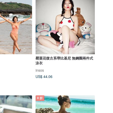
罌粟花復古系帶比基尼 無鋼圈兩件式
泳衣
insos
US$ 44.06
8 折