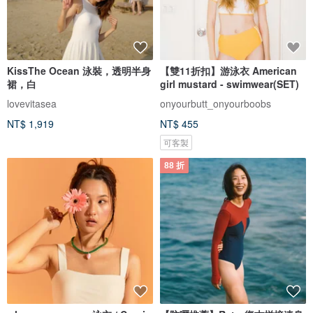
KissThe Ocean 泳裝，透明半身
【雙11折扣】游泳衣 American
裙，白
girl mustard - swimwear(SET)
lovevitasea
onyourbutt_onyourboobs
NT$ 1,919
NT$ 455
可客製
88 折