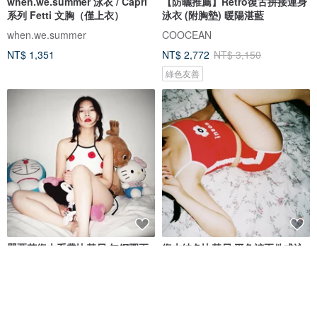
when.we.summer 泳衣 / Capri
【防曬推薦】Retro復古拼接連身
系列 Fetti 文胸（僅上衣）
泳衣 (附胸墊) 暖陽湛藍
when.we.summer
COOCEAN
NT$ 1,351
NT$ 2,772
NT$ 3,150
綠色友善
罌粟花復古系帶比基尼 無鋼圈兩
復古純色比基尼 平角褲兩件式泳
件式泳衣
衣
insos
insos
NT$ 1,213
NT$ 1,435