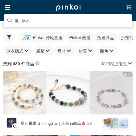
復古泳衣
Pinkoi 跨境直送
Pinkoi 嚴選
免運商品
折扣商
泳衣樣式
風格
尺寸
材質
顏色
熱門程度優先
找到 430 件商品
推廣
星河耀眼 ShiningStar | 天然石飾品
5.0