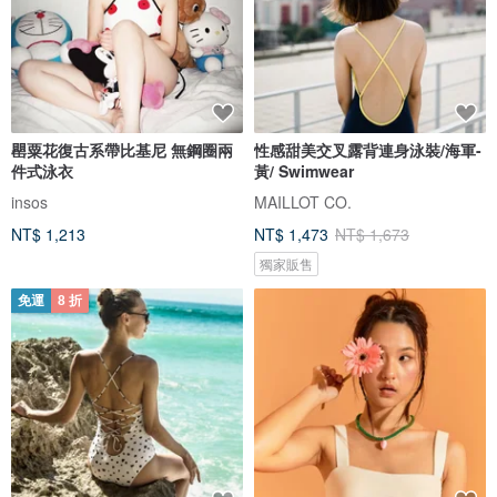
罌粟花復古系帶比基尼 無鋼圈兩
性感甜美交叉露背連身泳裝/海軍-
件式泳衣
黃/ Swimwear
insos
MAILLOT CO.
NT$ 1,213
NT$ 1,473
NT$ 1,673
獨家販售
免運
8 折