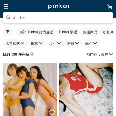
復古泳衣
Pinkoi 跨境直送
Pinkoi 嚴選
免運商品
折扣商
泳衣樣式
風格
尺寸
材質
顏色
熱門程度優先
找到 430 件商品