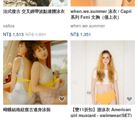
法式復古 交叉綁帶波點連體泳衣
when.we.summer 泳衣 / Capri
系列 Fetti 文胸（僅上衣）
valtos
when.we.summer
NT$ 1,513
NT$ 1,891
NT$ 1,351
蝴蝶結格紋復古連身泳裝
【雙11折扣】游泳衣 American
girl mustard - swimwear(SET)
Nyne Swimwear
onyourbutt_onyourboobs
NT$ 2,146
NT$ 455