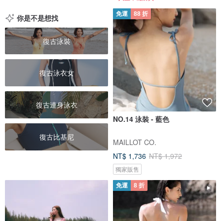
免運
88 折
你是不是想找
復古泳裝
復古泳衣女
復古連身泳衣
NO.14 泳裝 - 藍色
復古比基尼
MAILLOT CO.
NT$ 1,736
NT$ 1,972
獨家販售
免運
8 折