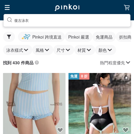
復古泳衣
Pinkoi 跨境直送
Pinkoi 嚴選
免運商品
折扣商
泳衣樣式
風格
尺寸
材質
顏色
熱門程度優先
找到 430 件商品
免運
8 折