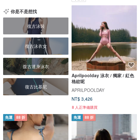
你是不是想找
復古泳裝
復古泳衣女
復古連身泳衣
Aprilpoolday 泳衣 / 獨家 / 紅色
格紋呢
復古比基尼
APRILPOOLDAY
NT$ 3,426
8 人正準備購買
免運
88 折
免運
88 折