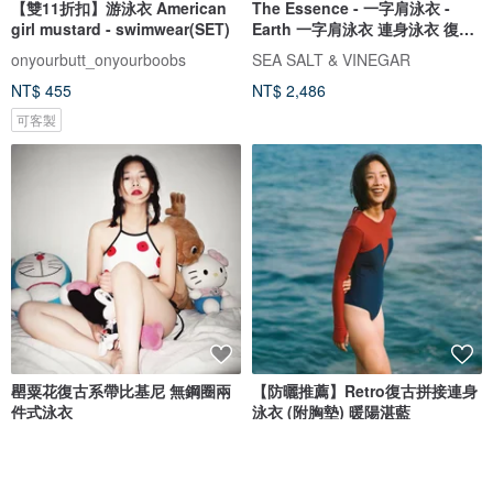
【雙11折扣】游泳衣 American
The Essence - 一字肩泳衣 -
girl mustard - swimwear(SET)
Earth 一字肩泳衣 連身泳衣 復古
泳衣 泰國泳衣
onyourbutt_onyourboobs
SEA SALT & VINEGAR
NT$ 455
NT$ 2,486
可客製
罌粟花復古系帶比基尼 無鋼圈兩
【防曬推薦】Retro復古拼接連身
件式泳衣
泳衣 (附胸墊) 暖陽湛藍
insos
COOCEAN
NT$ 1,213
NT$ 3,150