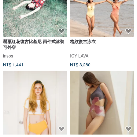
罌粟紅花復古比基尼 兩件式泳裝
格紋復古泳衣
可外穿
insos
ICY LAVA
NT$ 1,441
NT$ 3,280