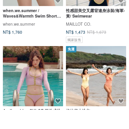
when.we.summer /
性感甜美交叉露背連身泳裝/海軍-
Waves&Warmth Swim Short
黃/ Swimwear
(僅褲裝)
when.we.summer
MAILLOT CO.
NT$ 1,760
NT$ 1,473
NT$ 1,673
獨家販售
免運
Aprilpoolday CHLOE 三件式泳
格紋復古泳衣
裝套組
APRILPOOLDAY
ICY LAVA