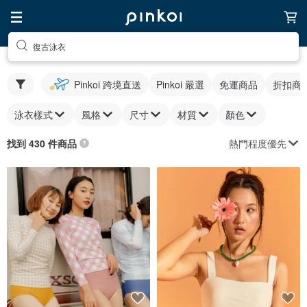
復古泳衣
Pinkoi 跨境直送
Pinkoi 嚴選
免運商品
折扣商
泳衣樣式
風格
尺寸
材質
顏色
熱門程度優先
找到 430 件商品