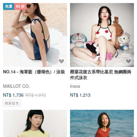
免運
88 折
NO.14 - 海軍藍（珊瑚色）/ 泳裝
罌粟花復古系帶比基尼 無鋼圈兩
件式泳衣
MAILLOT CO.
insos
NT$ 1,736
NT$ 1,972
NT$ 1,213
獨家販售