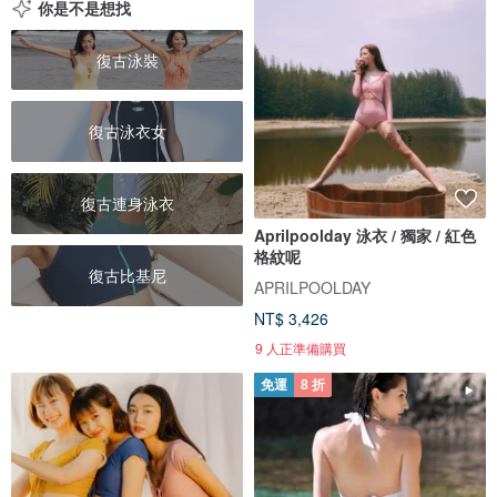
你是不是想找
復古泳裝
復古泳衣女
復古連身泳衣
Aprilpoolday 泳衣 / 獨家 / 紅色
格紋呢
復古比基尼
APRILPOOLDAY
NT$ 3,426
9 人正準備購買
免運
8 折