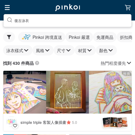
復古泳衣
Pinkoi 跨境直送
Pinkoi 嚴選
免運商品
折扣商
泳衣樣式
風格
尺寸
材質
顏色
熱門程度優先
找到 430 件商品
推廣
4
+
simple triple 客製人像插畫
5.0