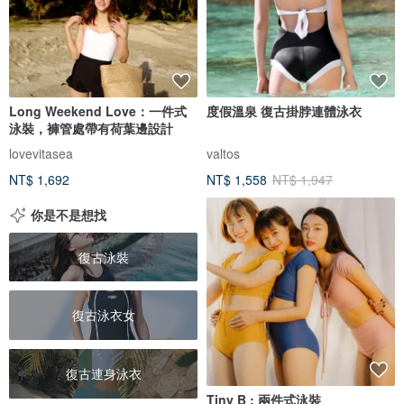
Long Weekend Love：一件式
度假溫泉 復古掛脖連體泳衣
泳裝，褲管處帶有荷葉邊設計
lovevitasea
valtos
NT$ 1,692
NT$ 1,558
NT$ 1,947
你是不是想找
復古泳裝
復古泳衣女
復古連身泳衣
Tiny B : 兩件式泳裝