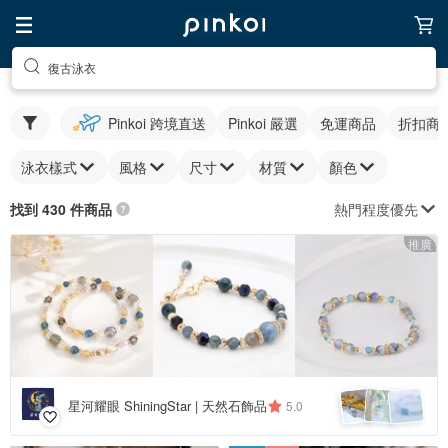
復古泳衣
Pinkoi 跨境直送
Pinkoi 嚴選
免運商品
折扣商
泳衣樣式
風格
尺寸
材質
顏色
熱門程度優先
找到 430 件商品
推廣
星河耀眼 ShiningStar | 天然石飾品
5.0