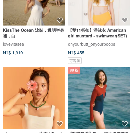
KissThe Ocean 泳裝，透明半身
【雙11折扣】游泳衣 American
裙，白
girl mustard - swimwear(SET)
lovevitasea
onyourbutt_onyourboobs
NT$ 1,919
NT$ 455
可客製
88 折