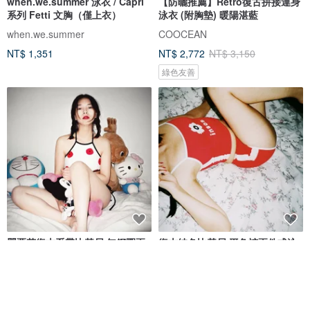
when.we.summer 泳衣 / Capri
【防曬推薦】Retro復古拼接連身
系列 Fetti 文胸（僅上衣）
泳衣 (附胸墊) 暖陽湛藍
when.we.summer
COOCEAN
NT$ 1,351
NT$ 2,772
NT$ 3,150
綠色友善
罌粟花復古系帶比基尼 無鋼圈兩
復古純色比基尼 平角褲兩件式泳
件式泳衣
衣
insos
insos
NT$ 1,213
NT$ 1,435