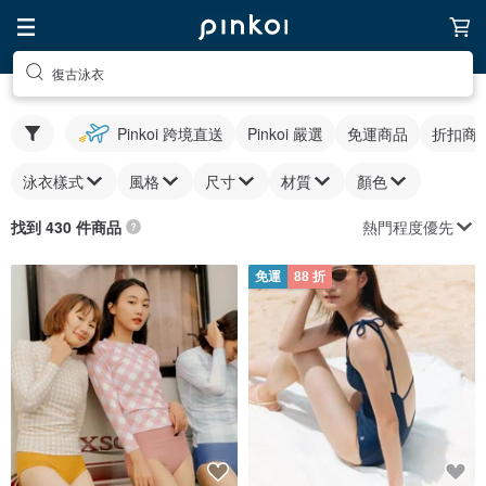
復古泳衣
Pinkoi 跨境直送
Pinkoi 嚴選
免運商品
折扣商
泳衣樣式
風格
尺寸
材質
顏色
熱門程度優先
找到 430 件商品
免運
88 折