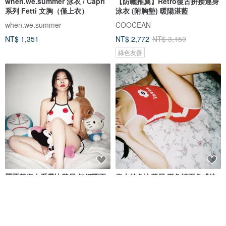
when.we.summer 泳衣 / Capri
【防曬推薦】Retro復古拼接連身
系列 Fetti 文胸（僅上衣）
泳衣 (附胸墊) 暖陽湛藍
when.we.summer
COOCEAN
NT$ 1,351
NT$ 2,772
NT$ 3,150
綠色友善
罌粟花復古系帶比基尼 無鋼圈兩
復古純色比基尼 平角褲兩件式泳
件式泳衣
衣
insos
insos
NT$ 1,213
NT$ 1,435