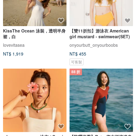
KissThe Ocean 泳裝，透明半身
【雙11折扣】游泳衣 American
裙，白
girl mustard - swimwear(SET)
lovevitasea
onyourbutt_onyourboobs
NT$ 1,919
NT$ 455
可客製
88 折