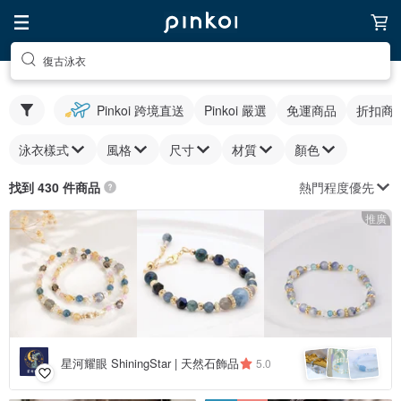
復古泳衣
Pinkoi 跨境直送
Pinkoi 嚴選
免運商品
折扣商
泳衣樣式
風格
尺寸
材質
顏色
熱門程度優先
找到 430 件商品
推廣
星河耀眼 ShiningStar | 天然石飾品
5.0