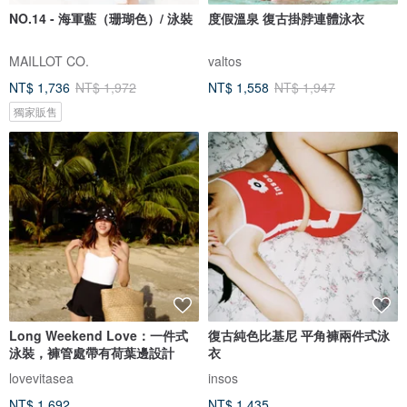
NO.14 - 海軍藍（珊瑚色）/ 泳裝
度假溫泉 復古掛脖連體泳衣
MAILLOT CO.
valtos
NT$ 1,736
NT$ 1,972
NT$ 1,558
NT$ 1,947
獨家販售
Long Weekend Love：一件式
復古純色比基尼 平角褲兩件式泳
泳裝，褲管處帶有荷葉邊設計
衣
lovevitasea
insos
NT$ 1,692
NT$ 1,435