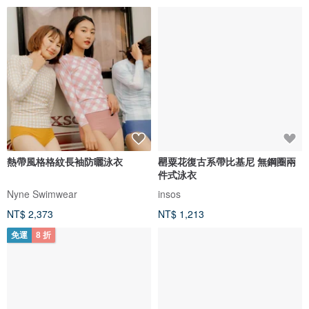
熱帶風格格紋長袖防曬泳衣
罌粟花復古系帶比基尼 無鋼圈兩
件式泳衣
Nyne Swimwear
insos
NT$ 2,373
NT$ 1,213
免運
8 折