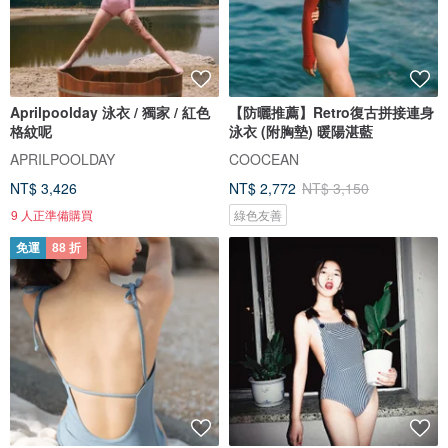
Aprilpoolday 泳衣 / 獨家 / 紅色
【防曬推薦】Retro復古拼接連身
格紋呢
泳衣 (附胸墊) 暖陽湛藍
APRILPOOLDAY
COOCEAN
NT$ 3,426
NT$ 2,772
NT$ 3,150
9 人正準備購買
綠色友善
免運
88 折