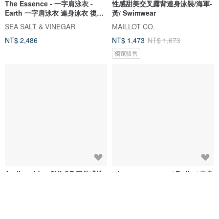
The Essence - 一字肩泳衣 -
性感甜美交叉露背連身泳裝/海軍-
Earth 一字肩泳衣 連身泳衣 復古
黃/ Swimwear
泳衣 泰國泳衣
SEA SALT & VINEGAR
MAILLOT CO.
NT$ 2,486
NT$ 1,473
NT$ 1,673
獨家販售
Aprilpoolday CHLOE 三件式泳
when.we.summer / Emily / 杏色
裝套組
連體泳衣
APRILPOOLDAY
when.we.summer
NT$ 4,586
NT$ 2,032