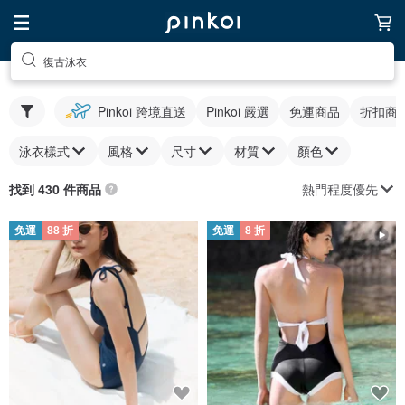
復古泳衣
Pinkoi 跨境直送
Pinkoi 嚴選
免運商品
折扣商
泳衣樣式
風格
尺寸
材質
顏色
熱門程度優先
找到 430 件商品
免運
88 折
免運
8 折