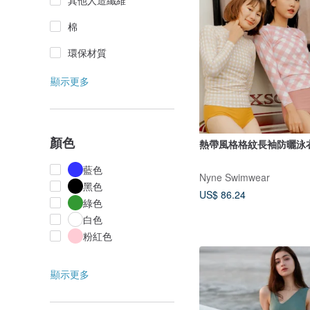
其他人造纖維
棉
環保材質
顯示更多
顏色
熱帶風格格紋長袖防曬泳
藍色
Nyne Swimwear
黑色
US$ 86.24
綠色
白色
粉紅色
顯示更多