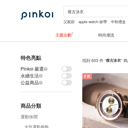
父親節
apple watch 錶帶
中秋禮盒
花磚
主題企劃
時尚潮流
特色亮點
找到 603 件 “
復古泳衣
” 
Pinkoi 嚴選
永續生活
8 折
公益商品
商品分類
運動休閒
女性運動服飾