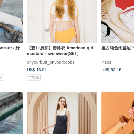
uit / 綠
【雙11折扣】游泳衣 American girl
復古純色比基尼 
mustard - swimwear(SET)
onyourbutt_onyourboobs
insos
US$ 16.51
US$ 52.15
售
可客製