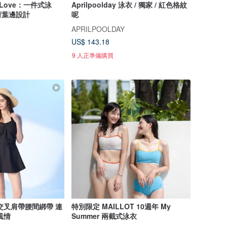
d Love：一件式泳
Aprilpoolday 泳衣 / 獨家 / 紅色格紋
荷葉邊設計
呢
APRILPOOLDAY
US$ 143.18
9 人正準備購買
交叉肩帶腰間綁帶 連
特別限定 MAILLOT 10週年 My
風情
Summer 兩截式泳衣