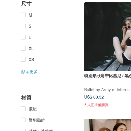
尺寸
M
S
L
XL
XS
顯示更多
特別形狀肩帶比基尼 / 黑
Bullet by Army of Interns
材質
US$ 69.32
5 人正準備購買
尼龍
聚酯纖維