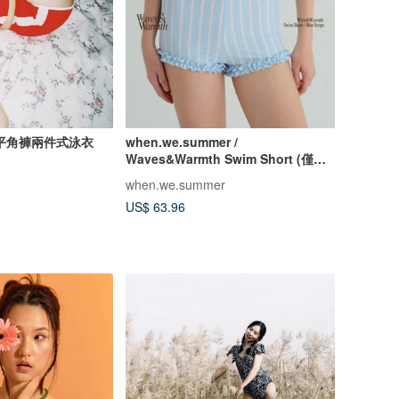
平角褲兩件式泳衣
when.we.summer /
Waves&Warmth Swim Short (僅褲
裝)
when.we.summer
US$ 63.96