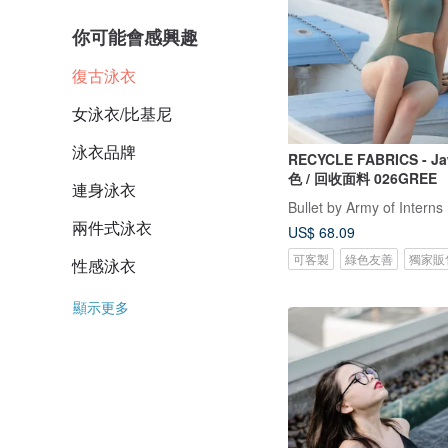
你可能會感興趣
復古泳衣
女泳衣/比基尼
泳衣品牌
RECYCLE FABRICS - Jaw s
色 / 回收面料 026GREE
連身泳衣
Bullet by Army of Interns
兩件式泳衣
US$ 68.09
可客製
綠色友善
獨家販
性感泳衣
顯示更多