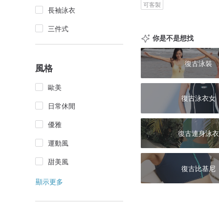
可客製
長袖泳衣
三件式
你是不是想找
復古泳裝
風格
歐美
復古泳衣女
日常休閒
優雅
復古連身泳衣
運動風
甜美風
復古比基尼
顯示更多