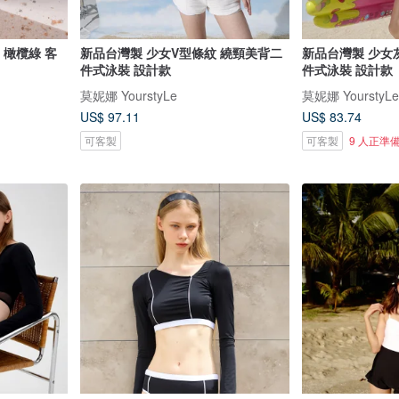
e 橄欖綠 客
新品台灣製 少女V型條紋 繞頸美背二
新品台灣製 少女
件式泳裝 設計款
件式泳裝 設計款
莫妮娜 YourstyLe
莫妮娜 YourstyLe
US$ 97.11
US$ 83.74
可客製
可客製
9 人正準