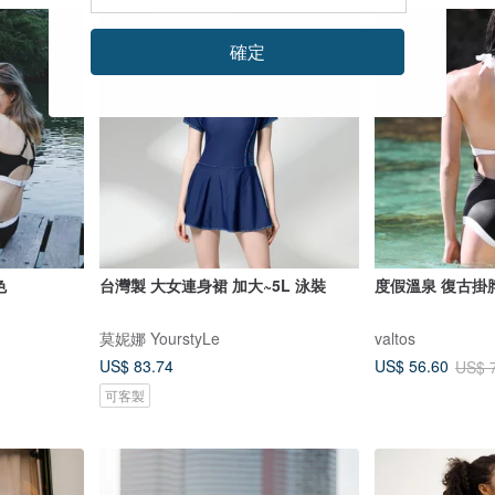
8 折
確定
色
台灣製 大女連身裙 加大~5L 泳裝
度假溫泉 復古掛
莫妮娜 YourstyLe
valtos
US$ 83.74
US$ 56.60
US$ 
可客製