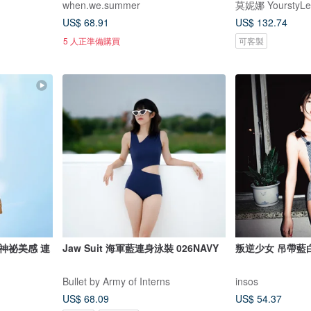
when.we.summer
莫妮娜 YourstyLe
US$ 68.91
US$ 132.74
5 人正準備購買
可客製
神祕美感 連
Jaw Suit 海軍藍連身泳裝 026NAVY
叛逆少女 吊帶藍
Bullet by Army of Interns
insos
US$ 68.09
US$ 54.37