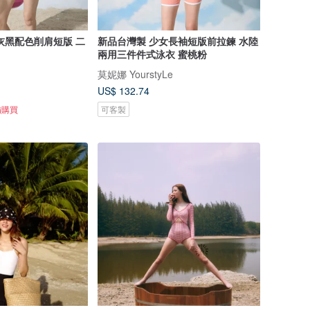
灰黑配色削肩短版 二
新品台灣製 少女長袖短版前拉鍊 水陸
兩用三件件式泳衣 蜜桃粉
莫妮娜 YourstyLe
US$ 132.74
備購買
可客製