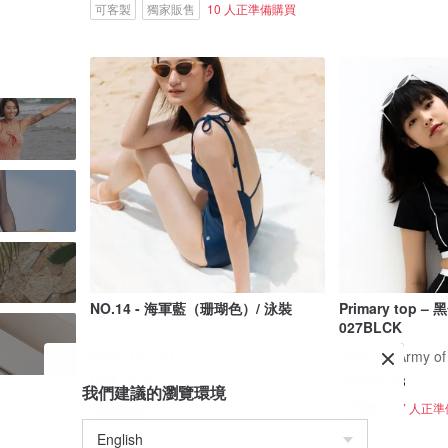
可客製
獨家販售
10 人正準備購買
NO.14 - 海軍藍（珊瑚色）/ 泳裝
Primary top –
027BLCK
MAILLOT CO.
Bullet by Army of
US$ 76.30
US$ 36.73
我們建議的瀏覽環境
獨家販售
可客製
17 人正