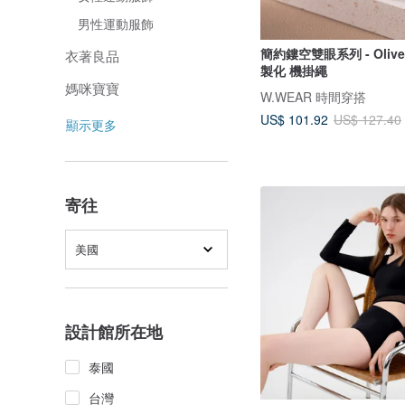
男性運動服飾
簡約鏤空雙眼系列 - Oliv
衣著良品
製化 機掛繩
媽咪寶寶
W.WEAR 時間穿搭
US$ 101.92
US$ 127.40
顯示更多
寄往
美國
設計館所在地
泰國
台灣