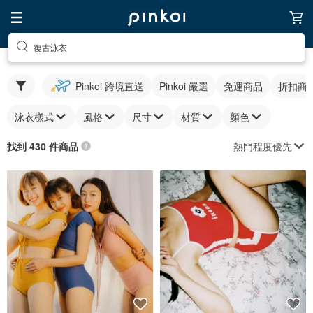
復古泳衣
Pinkoi 跨境直送
Pinkoi 嚴選
免運商品
折扣商
泳衣樣式
風格
尺寸
材質
顏色
熱門程度優先
找到 430 件商品