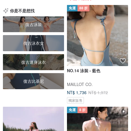
免運
88 折
你是不是想找
復古泳裝
復古泳衣女
復古連身泳衣
NO.14 泳裝 - 藍色
復古比基尼
MAILLOT CO.
NT$ 1,736
NT$ 1,972
獨家販售
免運
8 折