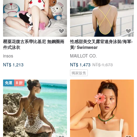
罌粟花復古系帶比基尼 無鋼圈兩
性感甜美交叉露背連身泳裝/海軍-
件式泳衣
黃/ Swimwear
insos
MAILLOT CO.
NT$ 1,213
NT$ 1,473
NT$ 1,673
獨家販售
免運
8 折