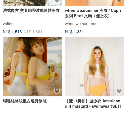
法式復古 交叉綁帶波點連體泳衣
when.we.summer 泳衣 / Capri
系列 Fetti 文胸（僅上衣）
valtos
when.we.summer
NT$ 1,513
NT$ 1,891
NT$ 1,351
蝴蝶結格紋復古連身泳裝
【雙11折扣】游泳衣 American
girl mustard - swimwear(SET)
Nyne Swimwear
onyourbutt_onyourboobs
NT$ 2,146
NT$ 455