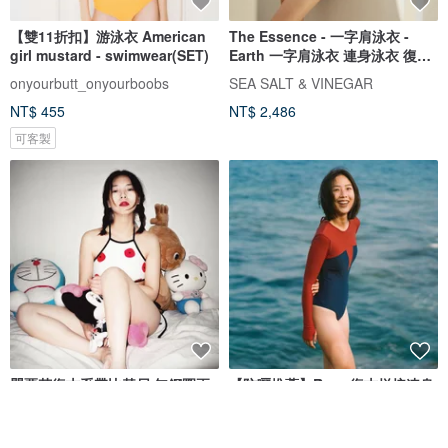
【雙11折扣】游泳衣 American
The Essence - 一字肩泳衣 -
girl mustard - swimwear(SET)
Earth 一字肩泳衣 連身泳衣 復古
泳衣 泰國泳衣
onyourbutt_onyourboobs
SEA SALT & VINEGAR
NT$ 455
NT$ 2,486
可客製
罌粟花復古系帶比基尼 無鋼圈兩
【防曬推薦】Retro復古拼接連身
件式泳衣
泳衣 (附胸墊) 暖陽湛藍
insos
COOCEAN