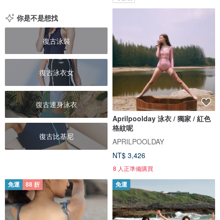
你是不是想找
復古泳裝
復古泳衣女
復古連身泳衣
Aprilpoolday 泳衣 / 獨家 / 紅色
格紋呢
復古比基尼
APRILPOOLDAY
NT$ 3,426
8 人正準備購買
免運
88 折
免運