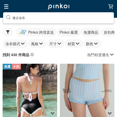
復古泳衣
Pinkoi 跨境直送
Pinkoi 嚴選
免運商品
折扣商
泳衣樣式
風格
尺寸
材質
顏色
熱門程度優先
找到 430 件商品
免運
8 折