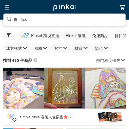
復古泳衣
Pinkoi 跨境直送
Pinkoi 嚴選
免運商品
折扣商
泳衣樣式
風格
尺寸
材質
顏色
熱門程度優先
找到 430 件商品
推廣
4
+
simple triple 客製人像插畫
5.0