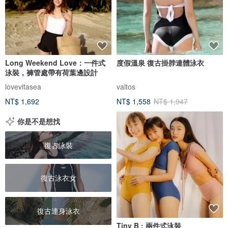
Long Weekend Love：一件式
度假溫泉 復古掛脖連體泳衣
泳裝，褲管處帶有荷葉邊設計
lovevitasea
valtos
NT$ 1,692
NT$ 1,558
NT$ 1,947
你是不是想找
復古泳裝
復古泳衣女
復古連身泳衣
Tiny B : 兩件式泳裝