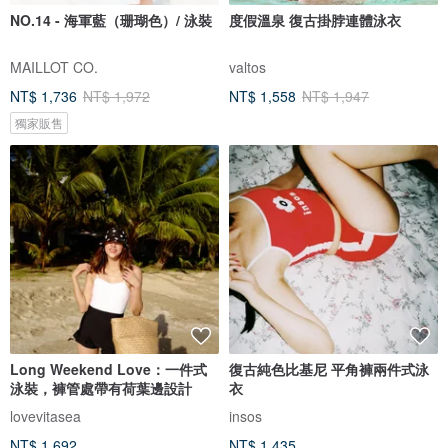
NO.14 - 海軍藍（珊瑚色）/ 泳裝
度假溫泉 復古掛脖連體泳衣
MAILLOT CO.
valtos
NT$ 1,736
NT$ 1,972
NT$ 1,558
NT$ 1,947
獨家販售
Long Weekend Love：一件式
復古純色比基尼 平角褲兩件式泳
泳裝，褲管處帶有荷葉邊設計
衣
lovevitasea
insos
NT$ 1,692
NT$ 1,435