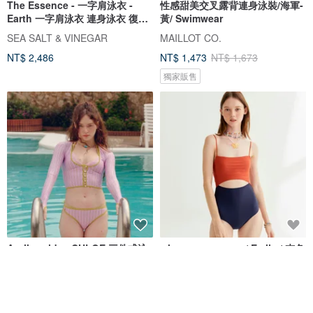
The Essence - 一字肩泳衣 -
性感甜美交叉露背連身泳裝/海軍-
Earth 一字肩泳衣 連身泳衣 復古
黃/ Swimwear
泳衣 泰國泳衣
SEA SALT & VINEGAR
MAILLOT CO.
NT$ 2,486
NT$ 1,473
NT$ 1,673
獨家販售
Aprilpoolday CHLOE 三件式泳
when.we.summer / Emily / 杏色
裝套組
連體泳衣
APRILPOOLDAY
when.we.summer
NT$ 4,586
NT$ 2,032