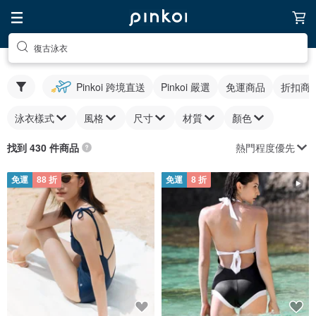
復古泳衣
Pinkoi 跨境直送
Pinkoi 嚴選
免運商品
折扣商
泳衣樣式
風格
尺寸
材質
顏色
熱門程度優先
找到 430 件商品
免運
88 折
免運
8 折