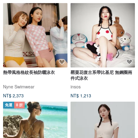
熱帶風格格紋長袖防曬泳衣
罌粟花復古系帶比基尼 無鋼圈兩
件式泳衣
Nyne Swimwear
insos
NT$ 2,373
NT$ 1,213
免運
8 折