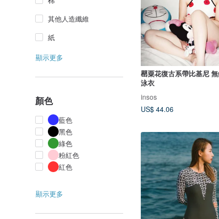
棉
其他人造纖維
紙
顯示更多
罌粟花復古系帶比基尼 
泳衣
insos
顏色
US$ 44.06
藍色
黑色
綠色
粉紅色
紅色
顯示更多