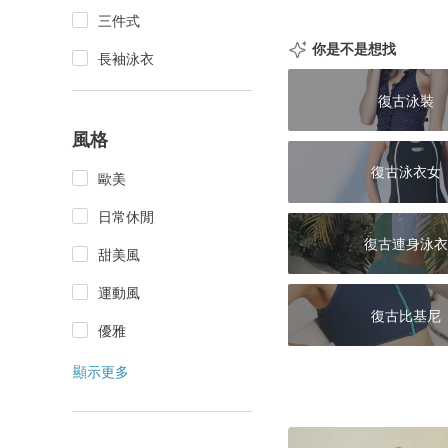
三件式
你是不是想找
長袖泳衣
復古泳裝
風格
復古泳衣女
歐美
日常休閒
復古連身泳衣
甜美風
運動風
復古比基尼
優雅
顯示更多