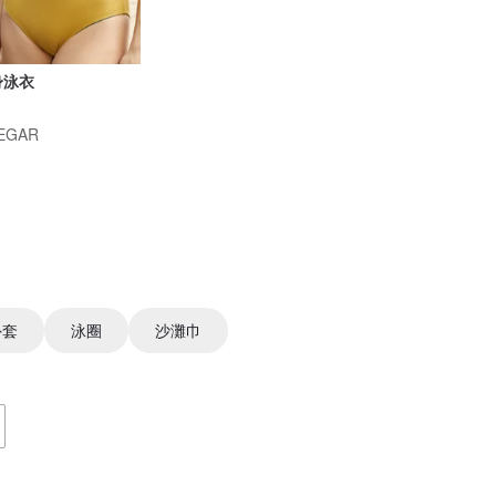
身泳衣
NEGAR
外套
泳圈
沙灘巾