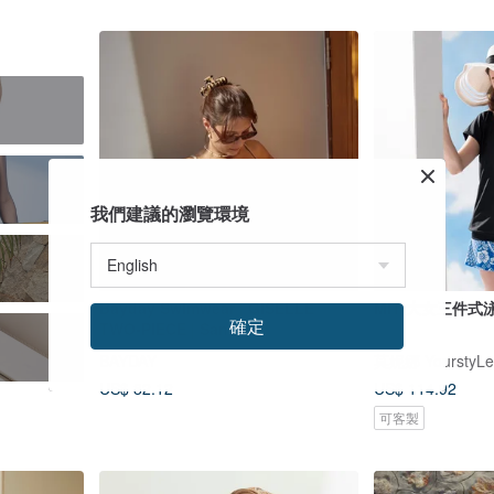
我們建議的瀏覽環境
Bayday Swimwear | GISELLE
MIT 大女三件式泳
確定
TWO-PIECE | Sand
BAYDAY
莫妮娜 YourstyLe
US$ 82.12
US$ 114.92
可客製