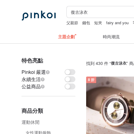
父親節
錢包
短夾
fairy and you
主題企劃
時尚潮流
特色亮點
找到 430 件 “
復古泳衣
” 
Pinkoi 嚴選
永續生活
8 折
公益商品
商品分類
運動休閒
女性運動服飾