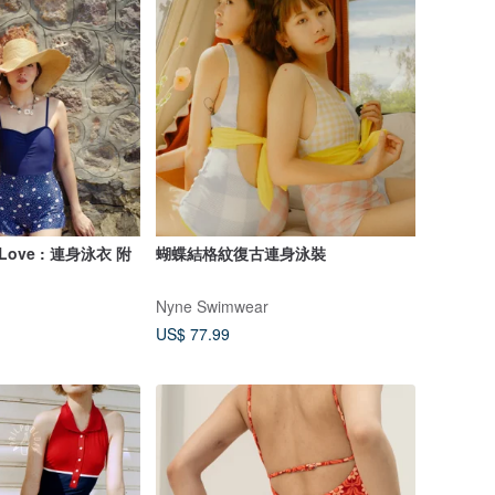
 Love : 連身泳衣 附
蝴蝶結格紋復古連身泳裝
Nyne Swimwear
US$ 77.99