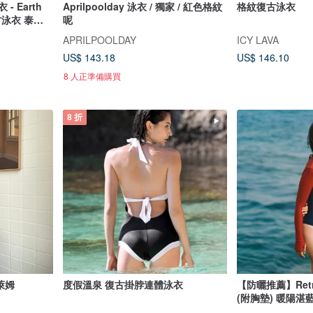
 - Earth
Aprilpoolday 泳衣 / 獨家 / 紅色格紋
格紋復古泳衣
古泳衣 泰國
呢
APRILPOOLDAY
ICY LAVA
US$ 143.18
US$ 146.10
8 人正準備購買
8 折
檬萊姆
度假溫泉 復古掛脖連體泳衣
【防曬推薦】Re
(附胸墊) 暖陽湛