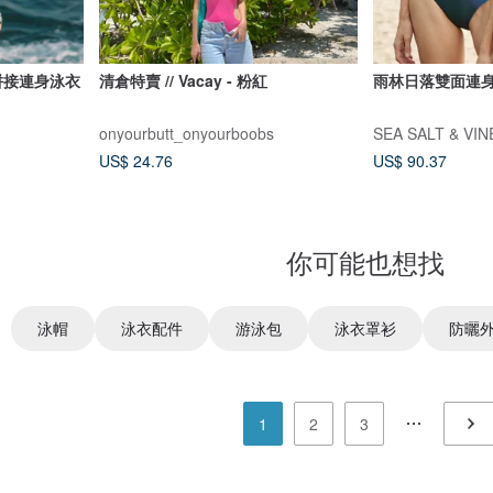
拼接連身泳衣
清倉特賣 // Vacay - 粉紅
雨林日落雙面連
onyourbutt_onyourboobs
SEA SALT & VI
US$ 24.76
US$ 90.37
你可能也想找
泳帽
泳衣配件
游泳包
泳衣罩衫
防曬
1
2
3