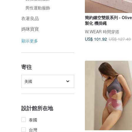
男性運動服飾
簡約鏤空雙眼系列 - Oliv
衣著良品
製化 機掛繩
媽咪寶寶
W.WEAR 時間穿搭
US$ 101.92
US$ 127.40
顯示更多
寄往
美國
設計館所在地
泰國
台灣