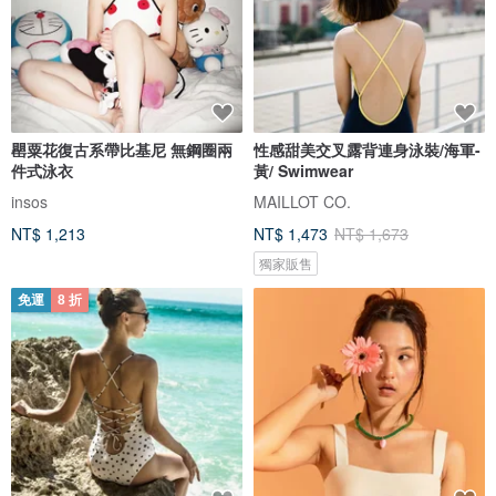
罌粟花復古系帶比基尼 無鋼圈兩
性感甜美交叉露背連身泳裝/海軍-
件式泳衣
黃/ Swimwear
insos
MAILLOT CO.
NT$ 1,213
NT$ 1,473
NT$ 1,673
獨家販售
免運
8 折