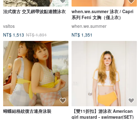
法式復古 交叉綁帶波點連體泳衣
when.we.summer 泳衣 / Capri
系列 Fetti 文胸（僅上衣）
valtos
when.we.summer
NT$ 1,513
NT$ 1,891
NT$ 1,351
蝴蝶結格紋復古連身泳裝
【雙11折扣】游泳衣 American
girl mustard - swimwear(SET)
Nyne Swimwear
onyourbutt_onyourboobs
NT$ 2,146
NT$ 455