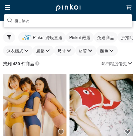
復古泳衣
Pinkoi 跨境直送
Pinkoi 嚴選
免運商品
折扣商
泳衣樣式
風格
尺寸
材質
顏色
熱門程度優先
找到 430 件商品