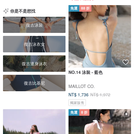
免運
88 折
你是不是想找
復古泳裝
復古泳衣女
復古連身泳衣
NO.14 泳裝 - 藍色
復古比基尼
MAILLOT CO.
NT$ 1,736
NT$ 1,972
獨家販售
免運
8 折