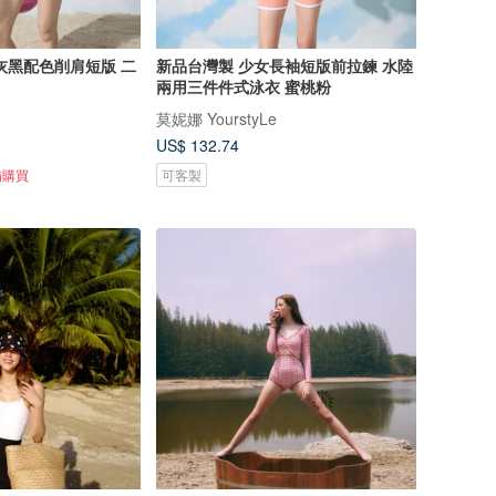
灰黑配色削肩短版 二
新品台灣製 少女長袖短版前拉鍊 水陸
兩用三件件式泳衣 蜜桃粉
莫妮娜 YourstyLe
US$ 132.74
備購買
可客製