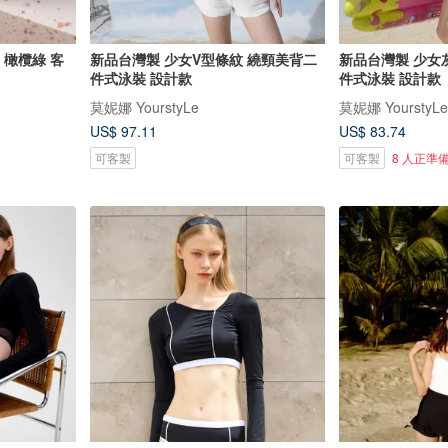
e 橄欖綠 客
新品台灣製 少女V型條紋 繞頸美背二
新品台灣製 少女
件式泳裝 設計款
件式泳裝 設計款
莫妮娜 YourstyLe
莫妮娜 YourstyLe
US$ 97.11
US$ 83.74
可客製
可客製
8 人正準