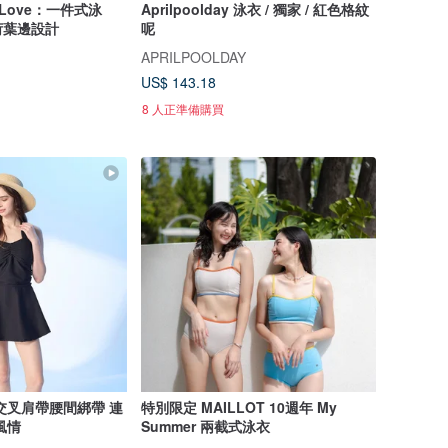
d Love：一件式泳
Aprilpoolday 泳衣 / 獨家 / 紅色格紋
荷葉邊設計
呢
APRILPOOLDAY
US$ 143.18
8 人正準備購買
交叉肩帶腰間綁帶 連
特別限定 MAILLOT 10週年 My
風情
Summer 兩截式泳衣