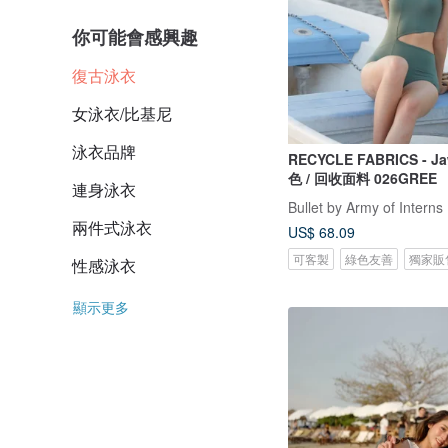
你可能會感興趣
復古泳衣
女泳衣/比基尼
泳衣品牌
RECYCLE FABRICS - Jaw s
色 / 回收面料 026GREE
連身泳衣
Bullet by Army of Interns
兩件式泳衣
US$ 68.09
可客製
綠色友善
獨家販
性感泳衣
顯示更多