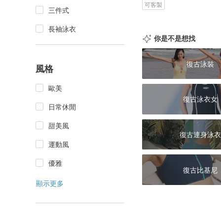
可客製
三件式
長袖泳衣
你是不是想找
復古泳裝
風格
歐美
復古泳衣女
日常休閒
甜美風
復古連身泳衣
運動風
優雅
復古比基尼
顯示更多