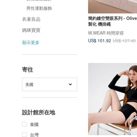
男性運動服飾
簡約鏤空雙眼系列 - Oliv
衣著良品
製化 機掛繩
媽咪寶寶
W.WEAR 時間穿搭
US$ 101.92
US$ 127.40
顯示更多
寄往
美國
設計館所在地
泰國
台灣