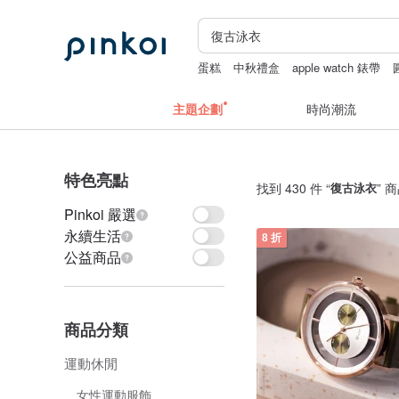
蛋糕
中秋禮盒
apple watch 錶帶
主題企劃
時尚潮流
特色亮點
找到 430 件 “
復古泳衣
” 
Pinkoi 嚴選
永續生活
8 折
公益商品
商品分類
運動休閒
女性運動服飾