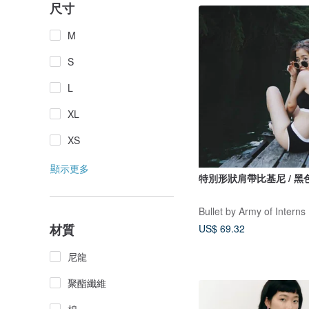
尺寸
M
S
L
XL
XS
顯示更多
特別形狀肩帶比基尼 / 黑
Bullet by Army of Interns
材質
US$ 69.32
尼龍
聚酯纖維