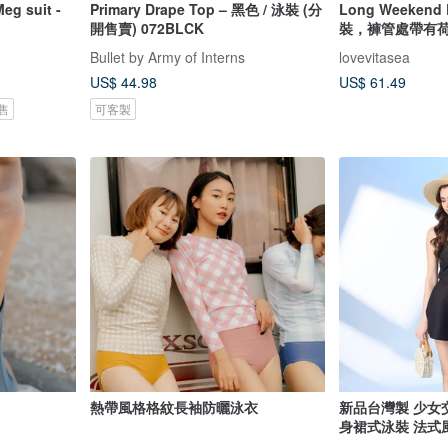
 suit -
Primary Drape Top – 黑色 / 泳裝 (分
Long Weeken
開售賣) 072BLCK
裝，褲管處帶有
Bullet by Army of Interns
lovevitasea
US$ 44.98
US$ 61.49
售
可客製
熱帶風格格紋長袖防曬泳衣
新品台灣製 少女
身裙式泳裝 法式