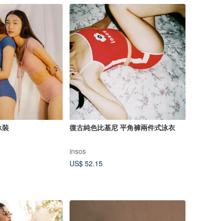
泳裝
復古純色比基尼 平角褲兩件式泳衣
insos
US$ 52.15