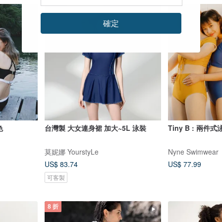
確定
色
台灣製 大女連身裙 加大~5L 泳裝
Tiny B : 兩件式
莫妮娜 YourstyLe
Nyne Swimwear
US$ 83.74
US$ 77.99
可客製
8 折