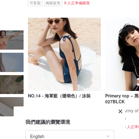
可客製
獨家販售
9 人正準備購買
NO.14 - 海軍藍（珊瑚色）/ 泳裝
Primary top –
027BLCK
MAILLOT CO.
Bullet by Army of
US$ 76.30
US$ 36.73
我們建議的瀏覽環境
獨家販售
可客製
13 人正