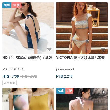
免運
88 折
NO.14 - 海軍藍（珊瑚色）/ 泳裝
VICTORIA 復古方領比基尼套裝
MAILLOT CO.
primemood
NT$ 1,736
NT$ 1,972
NT$ 2,248
獨家販售
免運
8 折