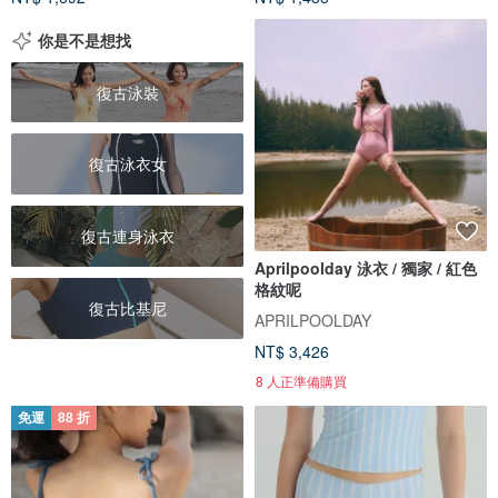
你是不是想找
復古泳裝
復古泳衣女
復古連身泳衣
Aprilpoolday 泳衣 / 獨家 / 紅色
格紋呢
復古比基尼
APRILPOOLDAY
NT$ 3,426
8 人正準備購買
免運
88 折