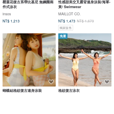
罌粟花復古系帶比基尼 無鋼圈兩
性感甜美交叉露背連身泳裝/海軍-
件式泳衣
黃/ Swimwear
insos
MAILLOT CO.
NT$ 1,213
NT$ 1,473
NT$ 1,673
獨家販售
免運
蝴蝶結格紋復古連身泳裝
格紋復古泳衣
Nyne Swimwear
ICY LAVA
NT$ 2,146
NT$ 3,280