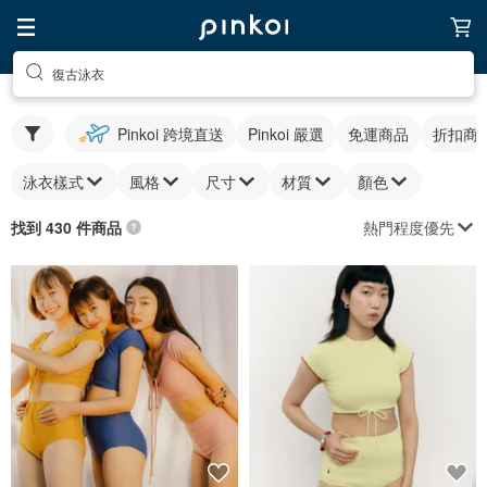
復古泳衣
Pinkoi 跨境直送
Pinkoi 嚴選
免運商品
折扣商
泳衣樣式
風格
尺寸
材質
顏色
熱門程度優先
找到 430 件商品