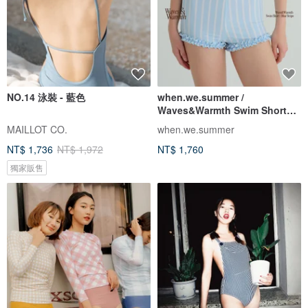
NO.14 泳裝 - 藍色
when.we.summer /
Waves&Warmth Swim Short
(僅褲裝)
MAILLOT CO.
when.we.summer
NT$ 1,736
NT$ 1,972
NT$ 1,760
獨家販售