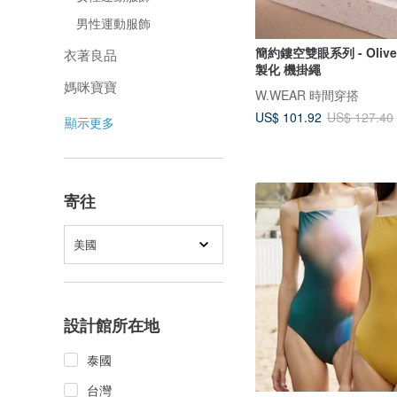
男性運動服飾
簡約鏤空雙眼系列 - Oliv
衣著良品
製化 機掛繩
媽咪寶寶
W.WEAR 時間穿搭
US$ 101.92
US$ 127.40
顯示更多
寄往
美國
設計館所在地
泰國
台灣