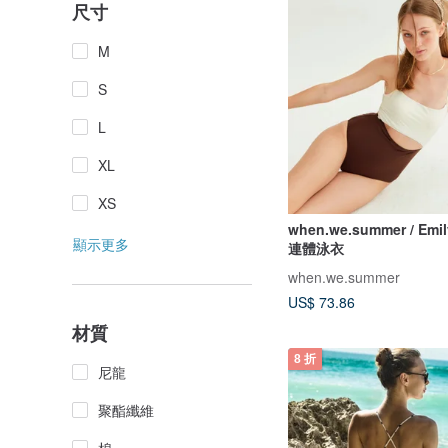
尺寸
M
S
L
XL
XS
when.we.summer / Emil
顯示更多
連體泳衣
when.we.summer
US$ 73.86
材質
8 折
尼龍
聚酯纖維