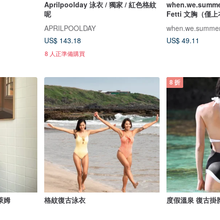
Aprilpoolday 泳衣 / 獨家 / 紅色格紋
when.we.summe
呢
Fetti 文胸（僅
APRILPOOLDAY
when.we.summe
US$ 143.18
US$ 49.11
8 人正準備購買
8 折
檬萊姆
格紋復古泳衣
度假溫泉 復古掛