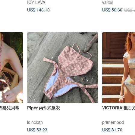
ICY LAVA
valtos
US$ 146.10
US$ 56.60
US$ 
衣嬰兒貝蒂
Piper 兩件式泳衣
VICTORIA 
loincloth
primemood
US$ 53.23
US$ 81.70