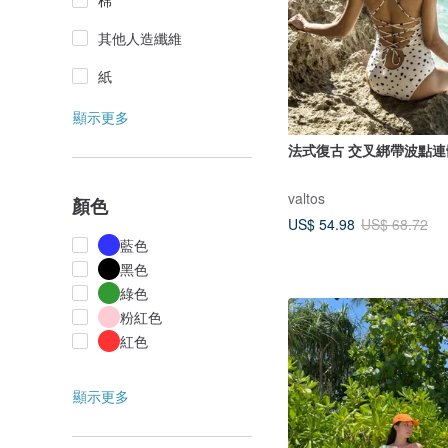
棉
其他人造纖維
紙
顯示更多
法式復古 交叉綁帶波點連
valtos
顏色
US$ 54.98
US$ 68.72
藍色
黑色
綠色
粉紅色
紅色
顯示更多