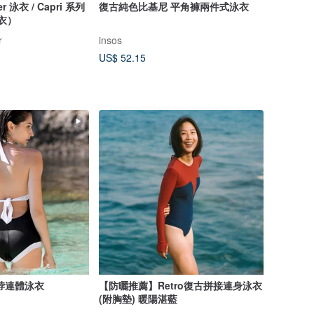
r 泳衣 / Capri 系列
復古純色比基尼 平角褲兩件式泳衣
上衣）
r
insos
US$ 52.15
脖連體泳衣
【防曬推薦】Retro復古拼接連身泳衣
(附胸墊) 暖陽湛藍