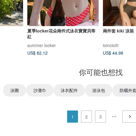
夏季locker花朵兩件式泳衣寶寶貝蒂
兩件套 kiki 泳裝
紅
summer locker
loincloth
US$ 82.12
US$ 44.98
你可能也想找
泳圈
沙灘巾
泳衣配件
游泳包
防曬外
1
2
3