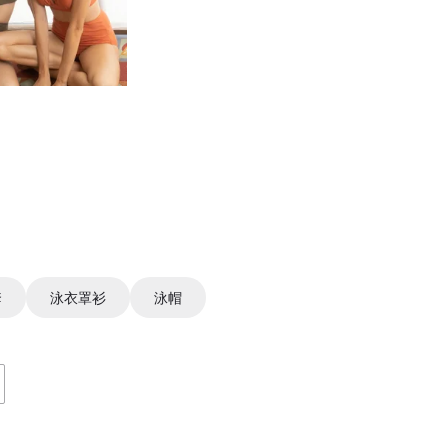
套
泳衣罩衫
泳帽