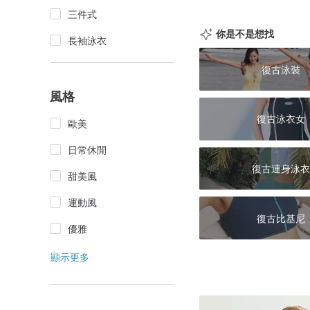
三件式
你是不是想找
長袖泳衣
復古泳裝
風格
復古泳衣女
歐美
日常休閒
復古連身泳衣
甜美風
運動風
復古比基尼
優雅
顯示更多