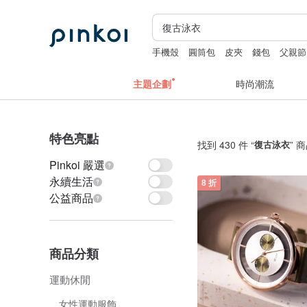
手機殼
圓筒包
皮夾
錢包
父親節
主題企劃
時尚潮流
特色亮點
找到 430 件 “
復古泳衣
” 
Pinkoi 嚴選
永續生活
8 折
公益商品
商品分類
運動休閒
女性運動服飾