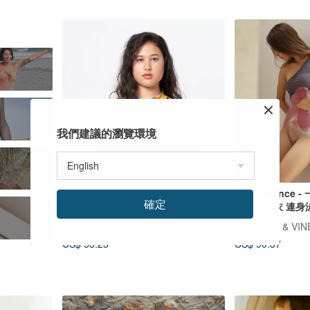
我們建議的瀏覽環境
FIORI 油桃短泳衣
The Essence -
確定
一字肩泳衣 連身
泳衣
purli
SEA SALT & VI
US$ 53.23
US$ 90.37