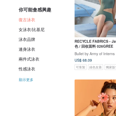
你可能會感興趣
復古泳衣
女泳衣/比基尼
泳衣品牌
RECYCLE FABRICS - Jaw s
色 / 回收面料 026GREE
連身泳衣
Bullet by Army of Interns
兩件式泳衣
US$ 68.09
可客製
綠色友善
獨家販
性感泳衣
顯示更多