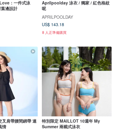
d Love：一件式泳
Aprilpoolday 泳衣 / 獨家 / 紅色格紋
荷葉邊設計
呢
APRILPOOLDAY
US$ 143.18
8 人正準備購買
交叉肩帶腰間綁帶 連
特別限定 MAILLOT 10週年 My
風情
Summer 兩截式泳衣