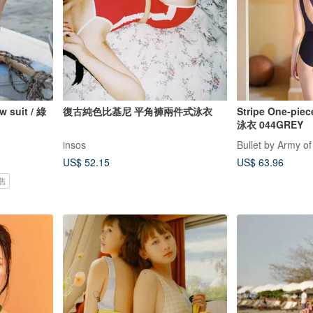
uit / 綠
復古純色比基尼 平角褲兩件式泳衣
Stripe One-pi
泳衣 044GREY
insos
Bullet by Army of
US$ 52.15
US$ 63.96
售