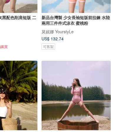
灰黑配色削肩短版 二
新品台灣製 少女長袖短版前拉鍊 水陸
兩用三件件式泳衣 蜜桃粉
莫妮娜 YourstyLe
US$ 132.74
備購買
可客製