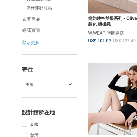
男性運動服飾
簡約鏤空雙眼系列 - Oliv
衣著良品
製化 機掛繩
媽咪寶寶
W.WEAR 時間穿搭
US$ 101.92
US$ 127.40
顯示更多
寄往
美國
設計館所在地
泰國
台灣