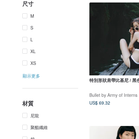
尺寸
M
S
L
XL
XS
顯示更多
特別形狀肩帶比基尼 / 黑
Bullet by Army of Interns
材質
US$ 69.32
尼龍
聚酯纖維