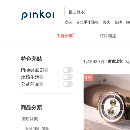
皮夾
台北手作課程
長夾
花磚
fa
apple watch 錶帶
主題企劃
時尚潮流
特色亮點
找到 430 件 “
復古泳衣
” 
Pinkoi 嚴選
永續生活
8 折
公益商品
商品分類
運動休閒
女性運動服飾