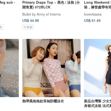
 suit -
Primary Drape Top – 黑色 / 泳裝 (分
Long Weeken
開售賣) 072BLCK
裝，褲管處帶有
Bullet by Army of Interns
lovevitasea
US$ 44.98
US$ 61.49
售
可客製
熱帶風格格紋長袖防曬泳衣
新品台灣製 少女
身裙式泳裝 法式