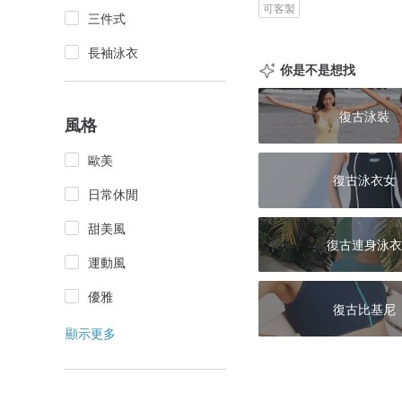
可客製
三件式
長袖泳衣
你是不是想找
復古泳裝
風格
歐美
復古泳衣女
日常休閒
甜美風
復古連身泳衣
運動風
優雅
復古比基尼
顯示更多