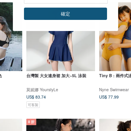
確定
色
台灣製 大女連身裙 加大~5L 泳裝
Tiny B : 兩件式
莫妮娜 YourstyLe
Nyne Swimwear
US$ 83.74
US$ 77.99
可客製
8 折