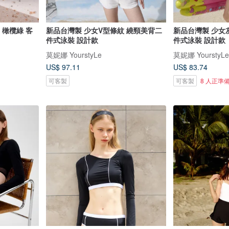
e 橄欖綠 客
新品台灣製 少女V型條紋 繞頸美背二
新品台灣製 少女
件式泳裝 設計款
件式泳裝 設計款
莫妮娜 YourstyLe
莫妮娜 YourstyLe
US$ 97.11
US$ 83.74
可客製
可客製
8 人正準