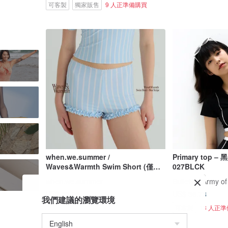
可客製
獨家販售
9 人正準備購買
when.we.summer /
Primary top –
Waves&Warmth Swim Short (僅褲
027BLCK
裝)
when.we.summer
Bullet by Army of
US$ 63.96
US$ 36.73
我們建議的瀏覽環境
可客製
13 人正