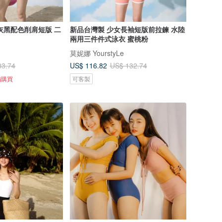
灰黑配色削肩短版 二
新品台灣製 少女長袖短版前拉鍊 水陸
兩用三件件式泳衣 蜜桃粉
莫妮娜 YourstyLe
US$ 116.82
83.74
US$ 132.74
備購買
可客製