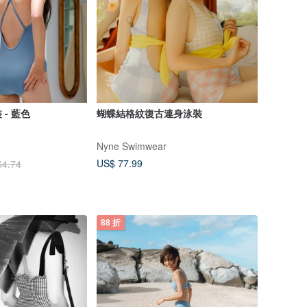
- 藍色
蝴蝶結格紋復古連身泳裝
Nyne Swimwear
US$ 77.99
64.74
88 折