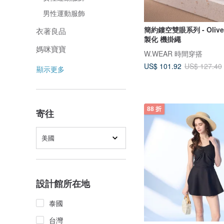
男性運動服飾
簡約鏤空雙眼系列 - Oliv
衣著良品
製化 機掛繩
媽咪寶寶
W.WEAR 時間穿搭
US$ 101.92
US$ 127.40
顯示更多
88 折
寄往
美國
設計館所在地
泰國
台灣