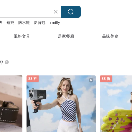
夾
短夾
防水鞋
斜背包
+miffy
風格文具
居家餐廚
品味美食
商品
88 折
88 折