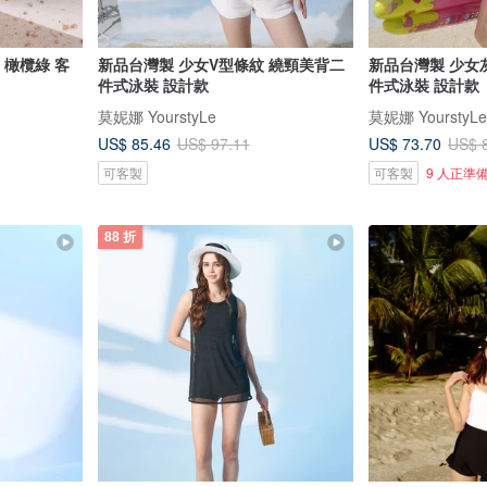
e 橄欖綠 客
新品台灣製 少女V型條紋 繞頸美背二
新品台灣製 少女
件式泳裝 設計款
件式泳裝 設計款
莫妮娜 YourstyLe
莫妮娜 YourstyLe
US$ 85.46
US$ 73.70
US$ 97.11
US$ 
可客製
可客製
9 人正準
88 折