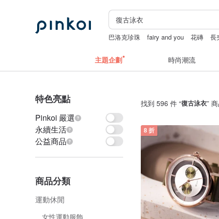
巴洛克珍珠
fairy and you
花磚
長
主題企劃
時尚潮流
特色亮點
找到 596 件 “
復古泳衣
” 
Pinkoi 嚴選
永續生活
8 折
公益商品
商品分類
運動休閒
女性運動服飾