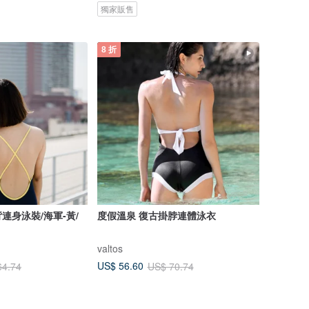
獨家販售
8 折
連身泳裝/海軍-黃/
度假溫泉 復古掛脖連體泳衣
valtos
US$ 56.60
64.74
US$ 70.74