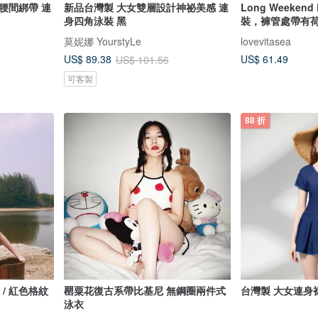
腰間綁帶 連
新品台灣製 大女雙層設計神祕美感 連
Long Weeken
身四角泳裝 黑
裝，褲管處帶有
莫妮娜 YourstyLe
lovevitasea
US$ 61.49
US$ 89.38
US$ 101.56
可客製
88 折
獨家 / 紅色格紋
罌粟花復古系帶比基尼 無鋼圈兩件式
台灣製 大女連身裙
泳衣