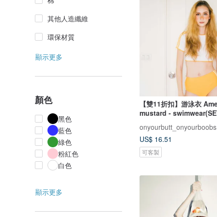
棉
其他人造纖維
環保材質
顯示更多
顏色
【雙11折扣】游泳衣 Americ
mustard - swimwear(SE
黑色
onyourbutt_onyourboobs
藍色
US$ 16.51
綠色
可客製
粉紅色
白色
顯示更多