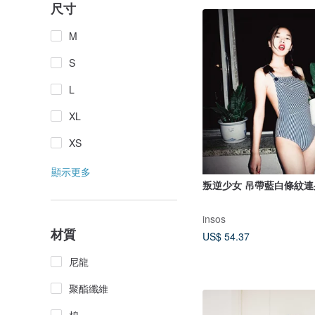
尺寸
M
S
L
XL
XS
顯示更多
叛逆少女 吊帶藍白條紋連
insos
材質
US$ 54.37
尼龍
聚酯纖維