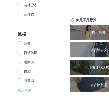
長袖泳衣
三件式
你是不是想找
復古泳裝
風格
歐美
復古泳衣女
日常休閒
運動風
復古連身泳衣
優雅
甜美風
復古比基尼
顯示更多