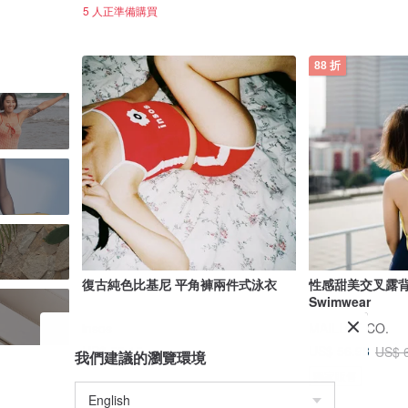
5 人正準備購買
88 折
復古純色比基尼 平角褲兩件式泳衣
性感甜美交叉露背
Swimwear
insos
MAILLOT CO.
US$ 52.15
US$ 56.98
US$ 
我們建議的瀏覽環境
獨家販售