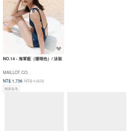
NO.14 - 海軍藍（珊瑚色）/ 泳裝
運動型兩件泳衣-丁香果凍/海洋泡
沫/深海日式
MAILLOT CO.
SEA SALT & VINEGAR
NT$ 1,736
NT$ 1,972
NT$ 2,146
獨家販售