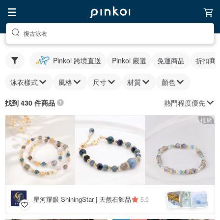
復古泳衣
Pinkoi 跨境直送
Pinkoi 嚴選
免運商品
折扣商
泳衣樣式
風格
尺寸
材質
顏色
熱門程度優先
找到 430 件商品
推廣
星河耀眼 ShiningStar | 天然石飾品
5.0