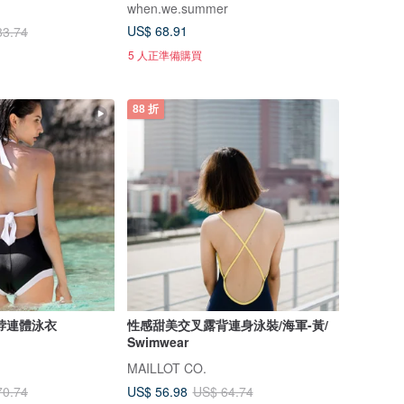
when.we.summer
US$ 68.91
83.74
5 人正準備購買
88 折
脖連體泳衣
性感甜美交叉露背連身泳裝/海軍-黃/
Swimwear
MAILLOT CO.
US$ 56.98
70.74
US$ 64.74