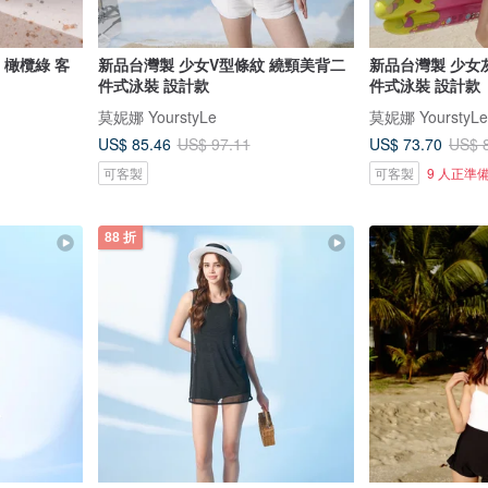
e 橄欖綠 客
新品台灣製 少女V型條紋 繞頸美背二
新品台灣製 少女
件式泳裝 設計款
件式泳裝 設計款
莫妮娜 YourstyLe
莫妮娜 YourstyLe
US$ 85.46
US$ 73.70
US$ 97.11
US$ 
可客製
可客製
9 人正準
88 折