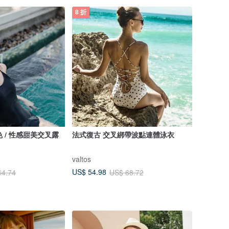
8 折
 黑色 / 性感甜美交叉露
法式復古 交叉綁帶波點連體泳衣
valtos
US$ 54.98
64.74
US$ 68.72