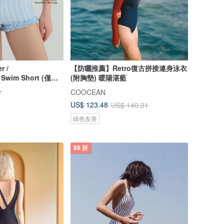
r /
【防曬推薦】Retro復古拼接連身泳衣
Swim Short (僅褲
(附胸墊) 暖陽湛藍
r
COOCEAN
US$ 123.48
US$ 140.31
綠色友善
88 折