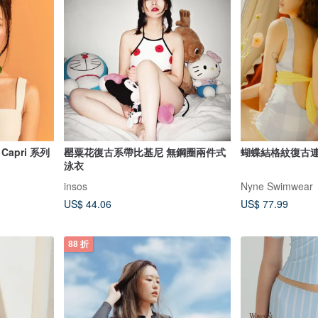
 Capri 系列
罌粟花復古系帶比基尼 無鋼圈兩件式
蝴蝶結格紋復古
泳衣
insos
Nyne Swimwear
US$ 44.06
US$ 77.99
88 折