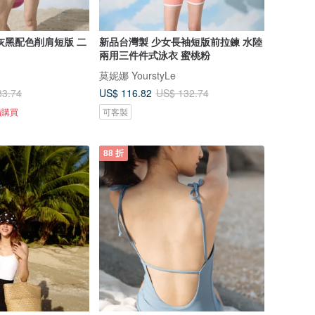
灰黑配色削肩短版 二
新品台灣製 少女長袖短版前拉鍊 水陸
兩用三件件式泳衣 蜜桃粉
莫妮娜 YourstyLe
US$ 116.82
83.74
US$ 132.74
備購買
可客製
88 折