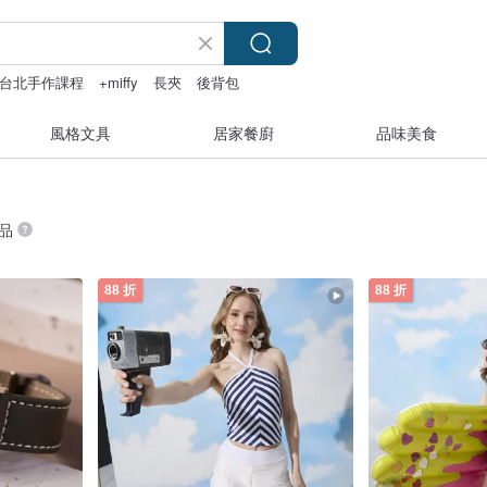
台北手作課程
+miffy
長夾
後背包
風格文具
居家餐廚
品味美食
商品
88 折
88 折