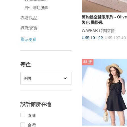
男性運動服飾
簡約鏤空雙眼系列 - Oliv
衣著良品
製化 機掛繩
媽咪寶寶
W.WEAR 時間穿搭
US$ 101.92
US$ 127.40
顯示更多
88 折
寄往
美國
設計館所在地
泰國
台灣