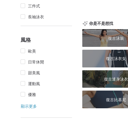
三件式
長袖泳衣
你是不是想找
復古泳裝
風格
歐美
復古泳衣女
日常休閒
甜美風
復古連身泳衣
運動風
優雅
復古比基尼
顯示更多