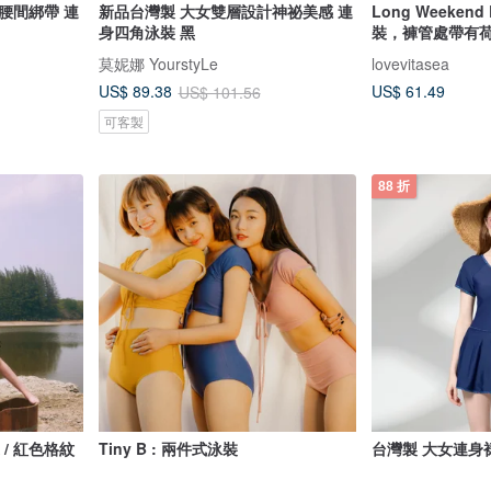
腰間綁帶 連
新品台灣製 大女雙層設計神祕美感 連
Long Weeken
身四角泳裝 黑
裝，褲管處帶有
莫妮娜 YourstyLe
lovevitasea
US$ 61.49
US$ 89.38
US$ 101.56
可客製
88 折
獨家 / 紅色格紋
Tiny B : 兩件式泳裝
台灣製 大女連身裙