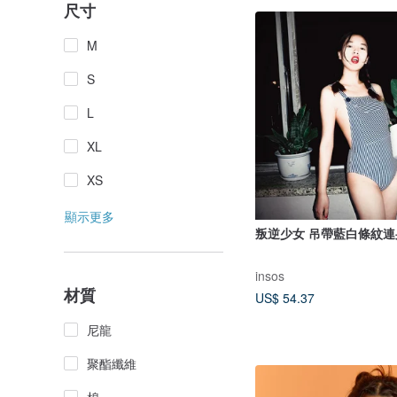
尺寸
M
S
L
XL
XS
顯示更多
叛逆少女 吊帶藍白條紋連
insos
材質
US$ 54.37
尼龍
聚酯纖維