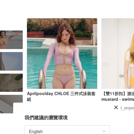
Aprilpoolday CHLOE 三件式泳裝套
【雙11折扣】游泳衣 
組
mustard - swim
APRILPOOLDAY
onyourbutt_onyo
US$ 191.71
US$ 16.51
我們建議的瀏覽環境
5 人正準備購買
可客製