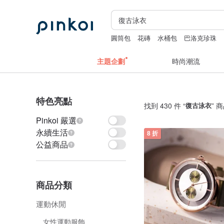
圓筒包
花磚
水桶包
巴洛克珍珠
主題企劃
時尚潮流
特色亮點
找到 430 件 “
復古泳衣
” 
Pinkoi 嚴選
永續生活
8 折
公益商品
商品分類
運動休閒
女性運動服飾