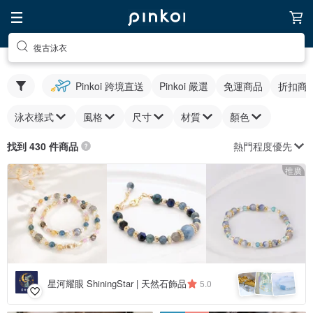
復古泳衣
Pinkoi 跨境直送
Pinkoi 嚴選
免運商品
折扣商
泳衣樣式
風格
尺寸
材質
顏色
熱門程度優先
找到 430 件商品
推廣
星河耀眼 ShiningStar | 天然石飾品
5.0