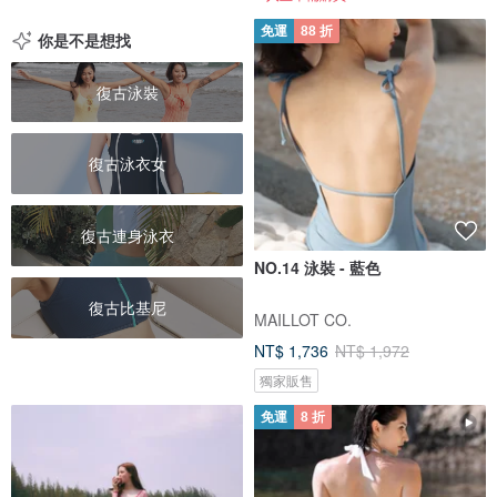
免運
88 折
你是不是想找
復古泳裝
復古泳衣女
復古連身泳衣
NO.14 泳裝 - 藍色
復古比基尼
MAILLOT CO.
NT$ 1,736
NT$ 1,972
獨家販售
免運
8 折