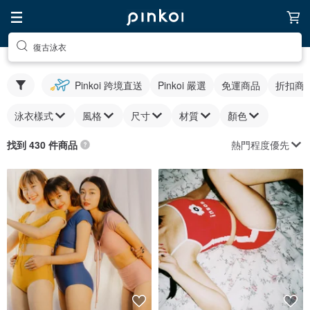
復古泳衣
Pinkoi 跨境直送
Pinkoi 嚴選
免運商品
折扣商
泳衣樣式
風格
尺寸
材質
顏色
熱門程度優先
找到 430 件商品