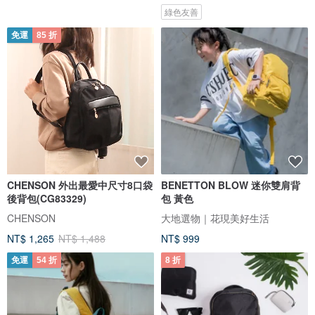
綠色友善
免運
85 折
CHENSON 外出最愛中尺寸8口袋
BENETTON BLOW 迷你雙肩背
後背包(CG83329)
包 黃色
CHENSON
大地選物｜花現美好生活
NT$ 1,265
NT$ 1,488
NT$ 999
免運
54 折
8 折