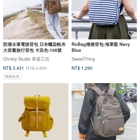
防潑水筆電後背包 日本蠟染帆布
RoBag捲捲背包-海軍藍 Navy
大容量旅行背包 卡其色-108號
Blue
Christy Studio 翠晏工坊
SweetThing
NT$ 2,431
NT$ 2,860
NT$ 1,290
獨家販售