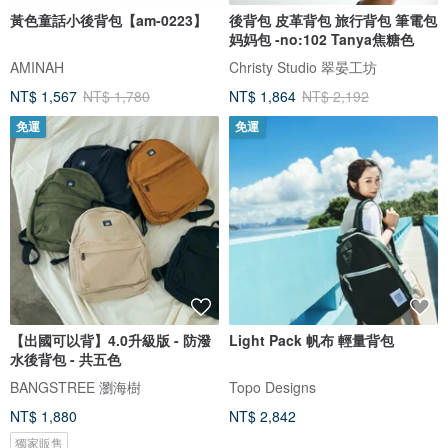
黃色童話小後背包【am-0223】
後背包 皮革背包 旅行背包 筆電包
妈妈包 -no:102 Tanya焦糖色
AMINAH
Christy Studio 翠晏工坊
NT$ 1,567
NT$ 1,780
NT$ 1,864
NT$ 2,192
免運
免運
【出國可以背】4.0升級版 - 防潑
Light Pack 帆布 輕量背包
水後背包 - 共五色
BANGSTREE 瀏海樹
Topo Designs
NT$ 1,880
NT$ 2,842
獨家販售