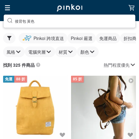
後背包 黃色
Pinkoi 跨境直送
Pinkoi 嚴選
免運商品
折扣商
風格
電腦夾層
材質
顏色
熱門程度優先
找到 325 件商品
免運
88 折
85 折