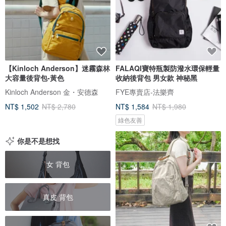
【Kinloch Anderson】迷霧森林
FALAQI寶特瓶製防潑水環保輕量
大容量後背包-黃色
收納後背包 男女款 神秘黑
Kinloch Anderson 金・安德森
FYE專賣店-法樂齊
NT$ 1,502
NT$ 2,780
NT$ 1,584
NT$ 1,980
綠色友善
你是不是想找
女 背包
真皮 背包