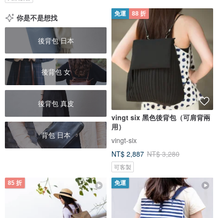
免運
88 折
你是不是想找
後背包 日本
後背包 女
後背包 真皮
vingt six 黑色後背包（可肩背兩
用）
背包 日本
vingt-six
NT$ 2,887
NT$ 3,280
可客製
85 折
免運