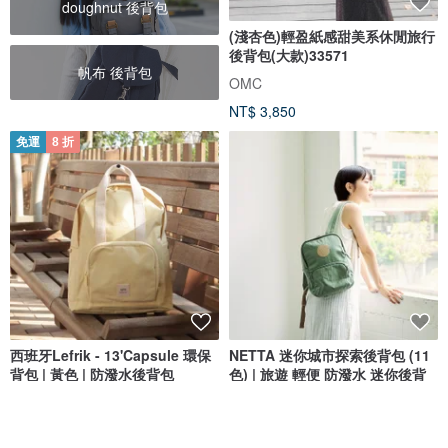
doughnut 後背包
(淺杏色)輕盈紙感甜美系休閒旅行
後背包(大款)33571
帆布 後背包
OMC
NT$ 3,850
免運
8 折
西班牙Lefrik - 13'Capsule 環保
NETTA 迷你城市探索後背包 (11
背包 | 黃色 | 防潑水後背包
色) | 旅遊 輕便 防潑水 迷你後背
Lefrik
NETTA Studio
NT$ 2,928
NT$ 3,659
NT$ 1,580