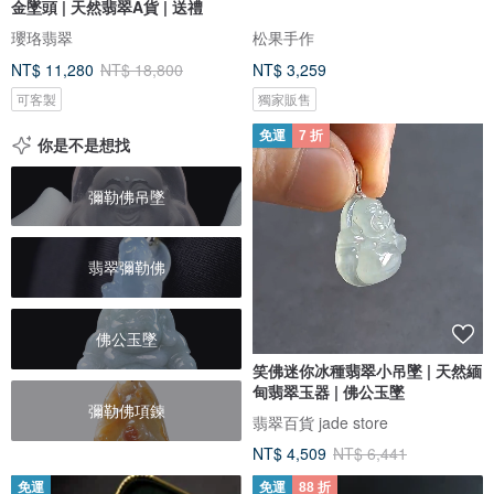
金墜頭 | 天然翡翠A貨 | 送禮
瓔珞翡翠
松果手作
NT$ 11,280
NT$ 18,800
NT$ 3,259
可客製
獨家販售
免運
7 折
你是不是想找
彌勒佛吊墜
翡翠彌勒佛
佛公玉墜
笑佛迷你冰種翡翠小吊墜 | 天然緬
甸翡翠玉器 | 佛公玉墜
彌勒佛項鍊
翡翠百貨 jade store
NT$ 4,509
NT$ 6,441
免運
免運
88 折