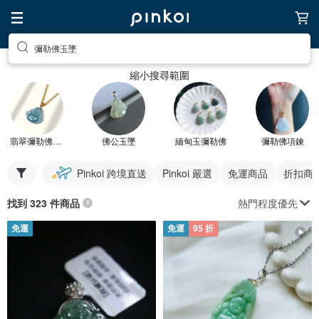
彌勒佛玉墜
縮小搜尋範圍
翡翠彌勒佛玉墜
佛公玉墜
緬甸玉彌勒佛
彌勒佛項鍊
Pinkoi 跨境直送
Pinkoi 嚴選
免運商品
折扣商
熱門程度優先
找到 323 件商品
免運
免運
95 折