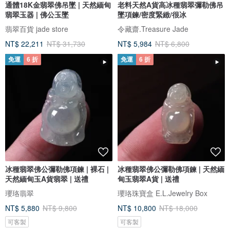
通體18K金翡翠佛吊墜 | 天然緬甸
老料天然A貨高冰種翡翠彌勒佛吊
翡翠玉器 | 佛公玉墜
墜項鍊/密度緊緻/很冰
翡翠百貨 jade store
令藏齋.Treasure Jade
NT$ 22,211
NT$ 31,730
NT$ 5,984
NT$ 6,800
免運
6 折
免運
6 折
冰種翡翠佛公彌勒佛項鍊 | 裸石 |
冰種翡翠佛公彌勒佛項鍊 | 天然緬
天然緬甸玉A貨翡翠 | 送禮
甸玉翡翠A貨 | 送禮
瓔珞翡翠
瓔珞珠寶盒 E.L.Jewelry Box
NT$ 5,880
NT$ 9,800
NT$ 10,800
NT$ 18,000
可客製
可客製