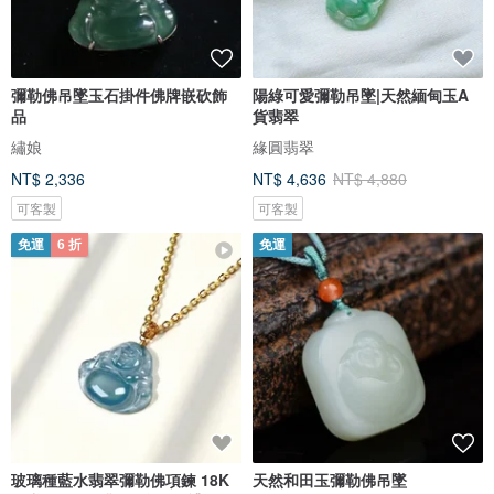
彌勒佛吊墜玉石掛件佛牌嵌砍飾
陽綠可愛彌勒吊墜|天然緬甸玉A
品
貨翡翠
繡娘
緣圓翡翠
NT$ 2,336
NT$ 4,636
NT$ 4,880
可客製
可客製
免運
6 折
免運
玻璃種藍水翡翠彌勒佛項鍊 18K
天然和田玉彌勒佛吊墜