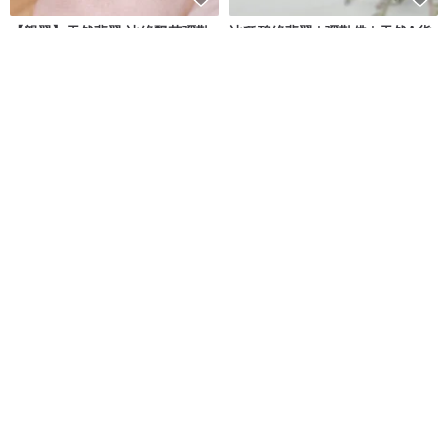
【親翠】天然翡翠 冰綠飄花彌勒
冰種碧綠翡翠 | 彌勒佛 | 天然A貨
佛 佛公調整式繩鏈 佛系
翡翠玉珮項鍊
磨樣台中翡翠玉鐲專賣店MODE YANG
螺絲帽帽工作室
NT$ 4,383
NT$ 4,980
NT$ 9,900
綠色友善
免運
88 折
免運
95 折
【親翠】冰潤彌勒佛吊墜・開運
瓜料 冰種 紫羅蘭 彌勒佛 佛公吊
喜樂・天然翡翠鎖骨鏈・JA-
墜 | 天然A貨翡翠
00082
螺絲帽帽工作室
緣圓翡翠