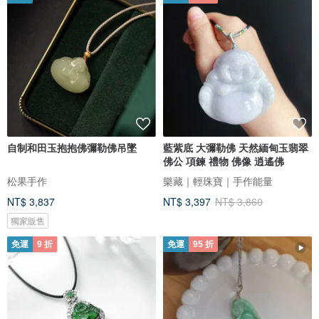
自制和田玉抱抱佛彌勒佛吊墜
藍紫底 大彌勒佛 天然緬甸玉翡翠
佛公 項鍊 禮物 佛像 逍遙佛
松果手作
樂藏｜輕珠寶｜手作能量
NT$ 3,837
NT$ 3,397
NT$ 3,860
獨家販售
免運
9 折
免運
95 折