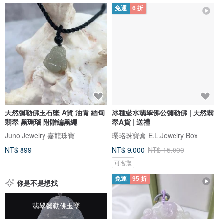
免運
6 折
天然彌勒佛玉石墜 A貨 油青 緬甸
冰種藍水翡翠佛公彌勒佛 | 天然翡
翡翠 黑瑪瑙 附贈編黑繩
翠A貨 | 送禮
Juno Jewelry 嘉龍珠寶
瓔珞珠寶盒 E.L.Jewelry Box
NT$ 899
NT$ 9,000
NT$ 15,000
可客製
免運
95 折
你是不是想找
翡翠彌勒佛玉墜