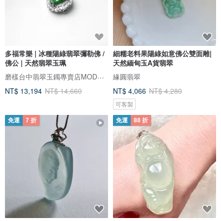
多福常樂 | 冰種陽綠翡翠彌勒佛 /
細糯老料果陽綠如意佛公雙面雕|
佛公 | 天然翡翠玉珮
天然緬甸玉A貨翡翠
磨樣台中翡翠玉鐲專賣店MODE YANG
緣圓翡翠
NT$ 13,194
NT$ 14,660
NT$ 4,066
NT$ 4,280
可客製
免運
7 折
免運
88 折