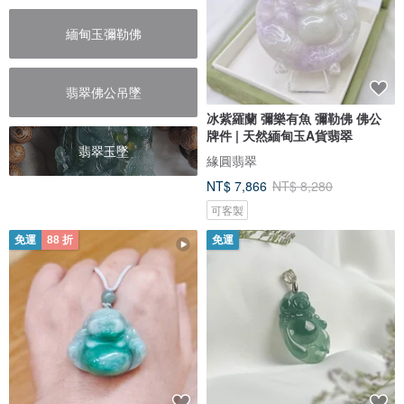
緬甸玉彌勒佛
翡翠佛公吊墜
冰紫羅蘭 彌樂有魚 彌勒佛 佛公
牌件 | 天然緬甸玉A貨翡翠
翡翠玉墜
緣圓翡翠
NT$ 7,866
NT$ 8,280
可客製
免運
88 折
免運