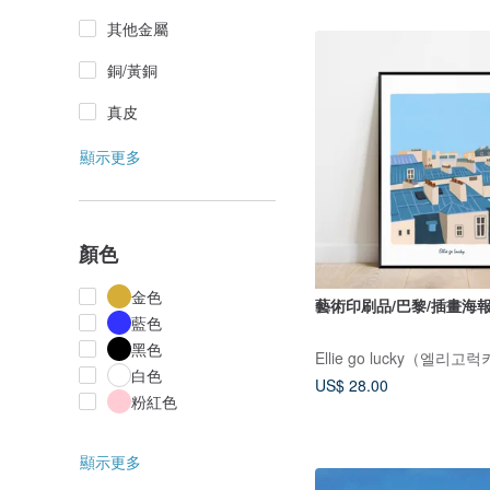
其他金屬
銅/黃銅
真皮
顯示更多
顏色
金色
藝術印刷品/巴黎/插畫海報A
藍色
黑色
Ellie go lucky（엘리고
白色
US$ 28.00
粉紅色
顯示更多