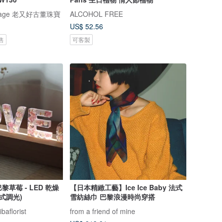
intage 老又好古董珠寶
ALCOHOL FREE
US$ 52.56
售
可客製
 巴黎草莓 - LED 乾燥
【日本精緻工藝】Ice Ice Baby 法式
式調光)
雪紡絲巾 巴黎浪漫時尚穿搭
aflorist
from a friend of mine