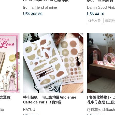
from a friend of mine
Damn Good V
US$ 302.89
US$ 44.10
綠色友善
獨家販
含運費)
轉印貼紙 || 老巴黎地圖Ancienne
| 客製化禮物 | -
Carte de Paris_1份2張
花字母夜燈 (三段
餐廳
HA7UU
蒔嚐花藝 shibashib