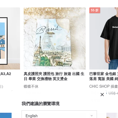
55 折
3,A2
真皮護照夾 護照包 旅行 旅遊 出國 生
巴黎世家 金包銀 
日 畢業 交換禮物 英文燙金
落肩 寬版 美國 純
럭키）
蝶蝶不休
CHIC SHOP 
US$ 25.84
US$ 24.26
US$ 
獨家販售
可客製
我們建議的瀏覽環境
75 折