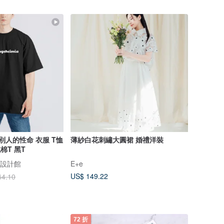
別人的性命 衣服 T恤
薄紗白花刺繡大圓裙 婚禮洋裝
棉T 黑T
插畫設計館
E+e
US$ 149.22
44.10
72 折