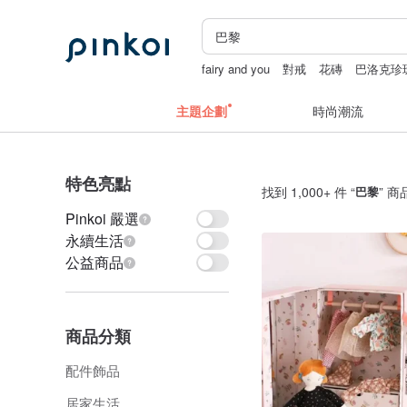
fairy and you
對戒
花磚
巴洛克珍
主題企劃
時尚潮流
特色亮點
找到 1,000+ 件 “
巴黎
” 商
Pinkoi 嚴選
永續生活
公益商品
商品分類
配件飾品
居家生活