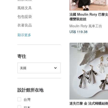
風格文具
法國 Moulin Roty 
包包提袋
櫃變裝娃娃
衣著良品
Moulin Roty 風車工坊
US$ 119.38
顯示更多
寄往
美國
設計館所在地
台灣
迷失巴黎 金 法式蝴蝶結
日本