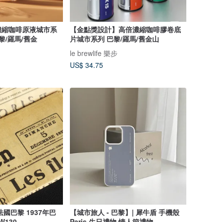
濃縮咖啡原液城市系
【金點獎設計】高倍濃縮咖啡膠卷底
黎/羅馬/舊金
片城市系列 巴黎/羅馬/舊金山
le brewlife 樂步
US$ 34.75
國巴黎 1937年巴
【城市旅人 - 巴黎】| 犀牛盾 手機殼
W130
Paris 生日禮物 情人節禮物