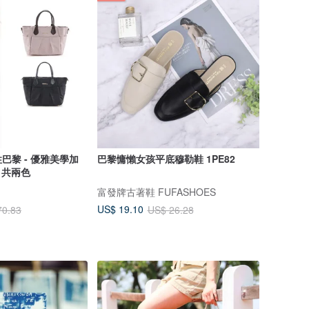
巴黎 - 優雅美學加
巴黎慵懶女孩平底穆勒鞋 1PE82
 共兩色
富發牌古著鞋 FUFASHOES
US$ 19.10
70.83
US$ 26.28