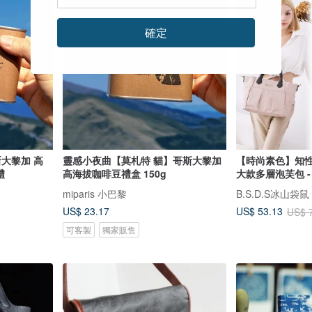
確定
靈感小夜曲【莫札特 貓】哥斯大黎加
【時尚素色】知性
禮
高海拔咖啡豆禮盒 150g
大款多層泡芙包 -
miparis 小巴黎
B.S.D.S冰山袋鼠
US$ 23.17
US$ 53.13
US$ 
可客製
獨家販售