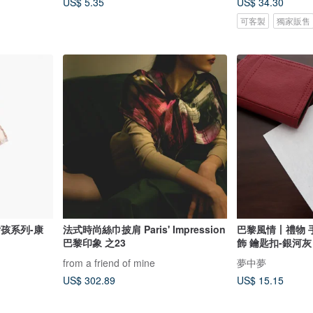
US$ 5.35
US$ 34.30
可客製
獨家販售
黎女孩系列-康
法式時尚絲巾披肩 Paris' Impression
巴黎風情丨禮物 
巴黎印象 之23
飾 鑰匙扣-銀河灰
from a friend of mine
夢中夢
US$ 302.89
US$ 15.15