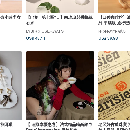
巴黎女孩小時尚衣
【巴黎 | 第七區7E 】白玫瑰與香蜂草
【口袋咖啡館】
香水
列 平裝版 旅行巴
LYBIR x USERWATS
le brewlife 樂步
US$ 48.11
US$ 36.98
樹脂耳環
【 追蹤拿優惠卷】法式精品時尚絲巾
老又好古董珠寶 法
Paris' Impression 巴黎印象
黎人日報 共兩份 