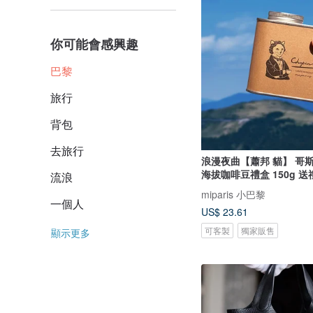
你可能會感興趣
巴黎
旅行
背包
去旅行
浪漫夜曲【蕭邦 貓】 哥斯大黎加 高
海拔咖啡豆禮盒 150g 送
流浪
miparis 小巴黎
一個人
US$ 23.61
可客製
獨家販售
顯示更多