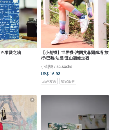
 巴黎愛之牆
【小創襪】世界襪-法國艾菲爾鐵塔 旅
行/巴黎/法國/登山襪健走襪
小創襪 / sc.socks
US$ 16.93
綠色友善
獨家販售