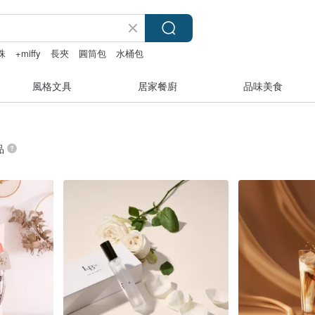
珠
+miffy
長夾
圓筒包
水桶包
風格文具
居家餐廚
品味美食
品