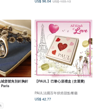
US$ 96.04
US$ 109.13
色城堡號角別針胸針
【PAUL】巴黎心漾禮盒 (含運費)
 Paris
PAUL法國百年烘焙甜點餐廳
US$ 42.77
售