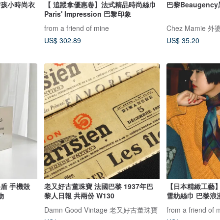
巴黎女孩小時尚衣
【 追蹤拿優惠卷】法式精品時尚絲巾
巴黎Beaugen
Paris' Impression 巴黎印象
from a friend of mine
Chez Mamie 外
US$ 302.89
US$ 35.20
牛盾 手機殼
老又好古董珠寶 法國巴黎 1937年巴
【日本精緻工藝】Ice
物
黎人日報 共兩份 W130
雪紡絲巾 巴黎浪
Damn Good Vintage 老又好古董珠寶
from a friend of 