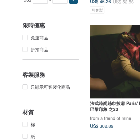
US$ 46.26
US$ 52.56
可客製
限時優惠
免運商品
折扣商品
客製服務
只顯示可客製化商品
法式時尚絲巾披肩 Paris' I
巴黎印象 之23
材質
from a friend of mine
棉
US$ 302.89
紙