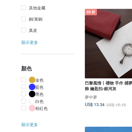
其他金屬
88 折
銅/黃銅
真皮
顯示更多
顏色
金色
巴黎風情丨禮物 手作 捕
藍色
飾 鑰匙扣-銀河灰
黑色
夢中夢
白色
US$ 13.34
US$ 15.15
粉紅色
顯示更多