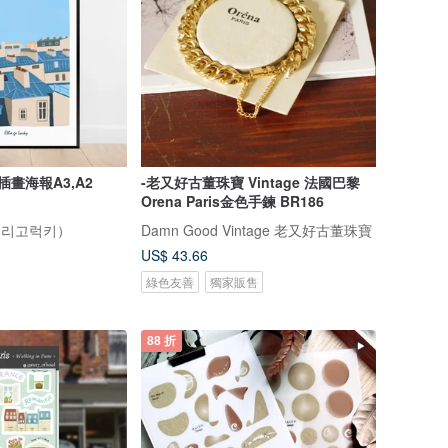
插畫海報A3,A2
-老又好古董珠寶 Vintage 法國巴黎
Orena Paris金色手鍊 BR186
ky（엘리고럭키）
Damn Good Vintage 老又好古董珠寶
US$ 43.66
綠色友善
獨家販售
88 折