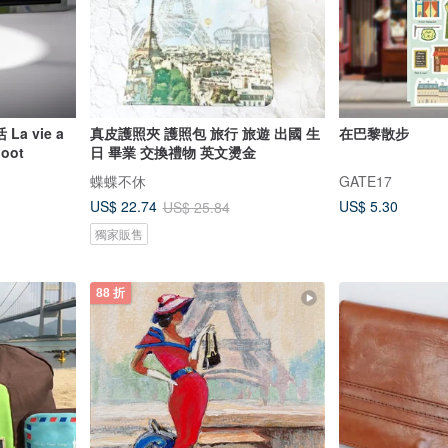
a vie a
真皮護照夾 護照包 旅行 旅遊 出國 生
在巴黎散步
oot
日 畢業 交換禮物 英文燙金
蝶蝶不休
GATE17
US$ 5.30
US$ 22.74
US$ 25.84
獨家販售
88 折