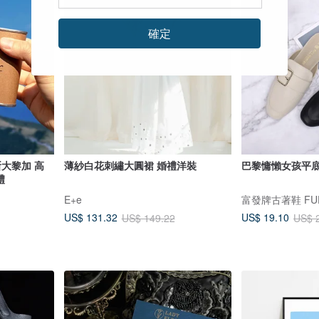
確定
薄紗白花刺繡大圓裙 婚禮洋裝
巴黎慵懶女孩平底穆
禮
E+e
富發牌古著鞋 FUF
US$ 131.32
US$ 19.10
US$ 149.22
US$ 