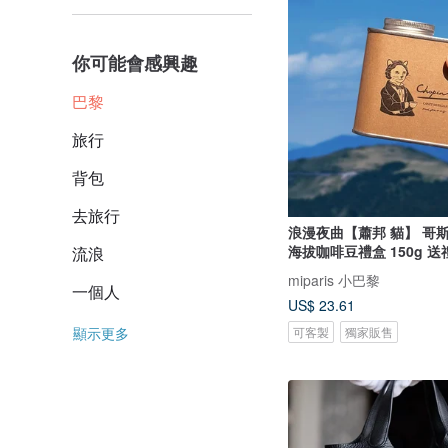
你可能會感興趣
巴黎
旅行
背包
去旅行
浪漫夜曲【蕭邦 貓】 哥斯大黎加 高
海拔咖啡豆禮盒 150g 送
流浪
miparis 小巴黎
一個人
US$ 23.61
可客製
獨家販售
顯示更多