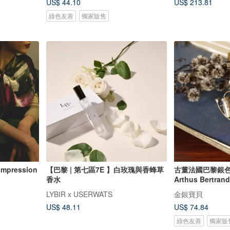
US$ 44.10
US$ 213.81
綠色友善
獨家販售
mpression
【巴黎 | 第七區7E 】白玫瑰與香蜂草
古董法國巴黎銀
香水
Arthus Bertrand
LYBIR x USERWATS
金銀寶貝
US$ 48.11
US$ 74.84
綠色友善
獨家販