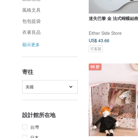
風格文具
迷失巴黎 金 法式蝴蝶結
包包提袋
衣著良品
Either Side Store
US$ 43.66
顯示更多
可客製
88 折
寄往
美國
設計館所在地
台灣
日本