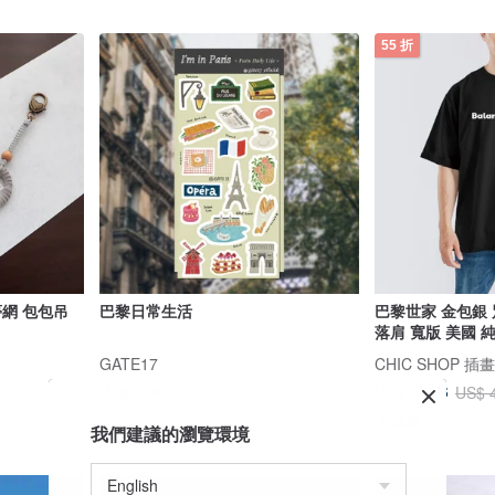
55 折
夢網 包包吊
巴黎日常生活
巴黎世家 金包銀 
落肩 寬版 美國 純
GATE17
CHIC SHOP 
US$ 5.30
US$ 24.26
US$ 
可客製
我們建議的瀏覽環境
88 折
72 折