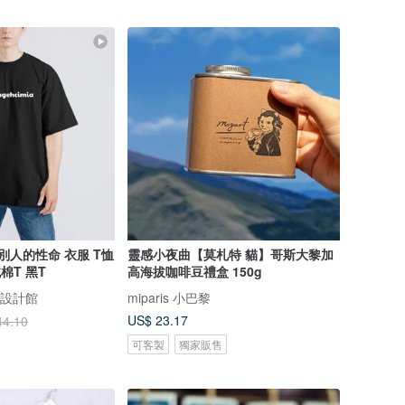
別人的性命 衣服 T恤
靈感小夜曲【莫札特 貓】哥斯大黎加
棉T 黑T
高海拔咖啡豆禮盒 150g
插畫設計館
miparis 小巴黎
US$ 23.17
44.10
可客製
獨家販售