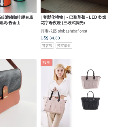
高倍濃縮咖啡膠卷底
| 客製化禮物 | - 巴黎草莓 - LED 乾燥
羅馬/舊金山
花字母夜燈 (三段式調光)
蒔嚐花藝 shibashibaflorist
US$ 34.30
可客製
獨家販售
75 折