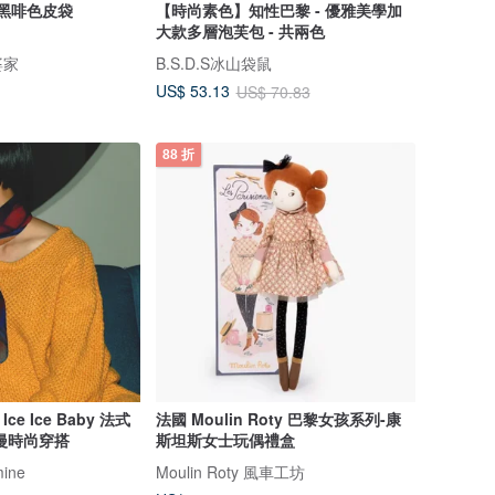
cy黑啡色皮袋
【時尚素色】知性巴黎 - 優雅美學加
大款多層泡芙包 - 共兩色
婆家
B.S.D.S冰山袋鼠
US$ 53.13
US$ 70.83
88 折
 Ice Baby 法式
法國 Moulin Roty 巴黎女孩系列-康
漫時尚穿搭
斯坦斯女士玩偶禮盒
mine
Moulin Roty 風車工坊