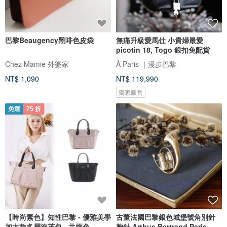
巴黎Beaugency黑啡色皮袋
無痛升級愛馬仕 小貴婦最愛
picotin 18, Togo 銀扣免配貨
Chez Mamie 外婆家
À Paris ｜漫步巴黎
NT$ 1,090
NT$ 119,990
獨家販售
免運
75 折
【時尚素色】知性巴黎 - 優雅美學
古董法國巴黎銀色城堡號角別針
加大款多層泡芙包 - 共兩色
胸針 Arthus Bertrand Paris