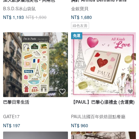
B.S.D.S冰山袋鼠
金銀寶貝
NT$ 1,193
NT$ 1,590
NT$ 1,680
綠色友善
免運
巴黎日常生活
【PAUL】巴黎心漾禮盒 (含運費)
GATE17
PAUL法國百年烘焙甜點餐廳
NT$ 197
NT$ 960