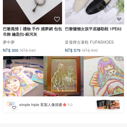
巴黎風情丨禮物 手作 捕夢網 包包
巴黎慵懶女孩平底穆勒鞋 1PE82
吊飾 鑰匙扣-銀河灰
夢中夢
富發牌古著鞋 FUFASHOES
NT$ 300
NT$ 340
NT$ 579
NT$ 590
推廣
4
+
simple triple 客製人像插畫
5.0