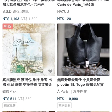
加大款多層泡芙包 - 共兩色
Carte de Paris_1份2張
B.S.D.S冰山袋鼠
HA7UU
NT$ 1,193
NT$ 1,590
NT$ 120
88 折
真皮護照夾 護照包 旅行 旅遊 出
無痛升級愛馬仕 小貴婦最愛
國 生日 畢業 交換禮物 英文燙金
picotin 18, Togo 銀扣免配貨
蝶蝶不休
À Paris ｜漫步巴黎
NT$ 511
NT$ 580
NT$ 119,990
獨家販售
獨家販售