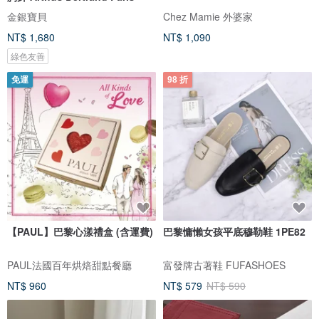
金銀寶貝
Chez Mamie 外婆家
NT$ 1,680
NT$ 1,090
綠色友善
免運
98 折
【PAUL】巴黎心漾禮盒 (含運費)
巴黎慵懶女孩平底穆勒鞋 1PE82
PAUL法國百年烘焙甜點餐廳
富發牌古著鞋 FUFASHOES
NT$ 960
NT$ 579
NT$ 590