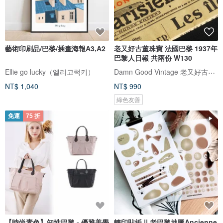
藝術印刷品/巴黎/插畫海報A3,A2
老又好古董珠寶 法國巴黎 1937年
巴黎人日報 共兩份 W130
Damn Good Vintage 老又好古董珠寶
Ellie go lucky（엘리고럭키）
NT$ 1,040
NT$ 990
綠色友善
免運
75 折
【時尚素色】知性巴黎 - 優雅美學
轉印貼紙 || 老巴黎地圖Ancienne