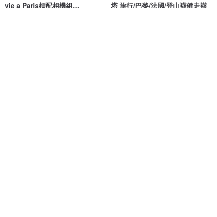
vie a Paris標配相機組
塔 旅行/巴黎/法國/登山襪健走襪
PaperShoot
紙可拍 Paper Shoot
小創襪 / sc.socks
NT$ 4,350
NT$ 380
可客製
綠色友善
巴黎復古陶瓷飾物盒
手工藍曬筆記本 - 巴黎愛之牆
Chez Mamie 外婆家
cyanotypeimage
NT$ 1,705
NT$ 330
獨家販售